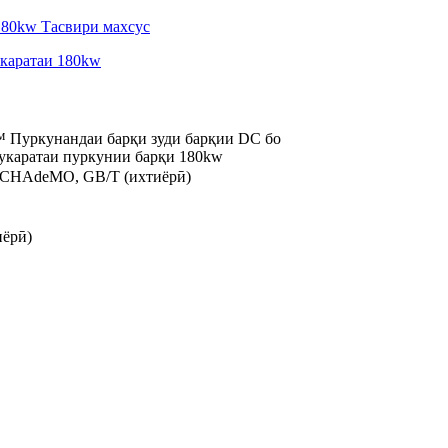
Пуркунандаи барқи зуди барқии DC бо
укаратаи пуркунии барқи 180kw
, CHAdeMO, GB/T (ихтиёрӣ)
иёрӣ)