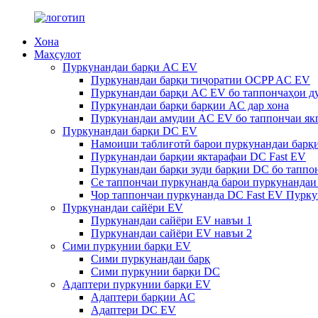
Хона
Маҳсулот
Пуркунандаи барқи AC EV
Пуркунандаи барқи тиҷоратии OCPP AC EV
Пуркунандаи барқи AC EV бо таппончаҳои ду
Пуркунандаи барқи барқии AC дар хона
Пуркунандаи амудии AC EV бо таппончаи як
Пуркунандаи барқи DC EV
Намоиши таблиғотӣ барои пуркунандаи барқ
Пуркунандаи барқии яктарафаи DC Fast EV
Пуркунандаи барқи зуди барқии DC бо таппо
Се таппончаи пуркунанда барои пуркунандаи
Чор таппончаи пуркунанда DC Fast EV Пурку
Пуркунандаи сайёри EV
Пуркунандаи сайёри EV навъи 1
Пуркунандаи сайёри EV навъи 2
Сими пуркунии барқи EV
Сими пуркунандаи барқ
Сими пуркунии барқи DC
Адаптери пуркунии барқи EV
Адаптери барқии AC
Адаптери DC EV