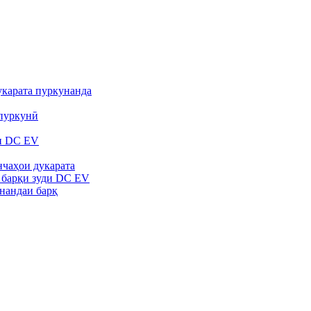
карата пуркунанда
пуркунӣ
и DC EV
нчаҳои дукарата
 барқи зуди DC EV
нандаи барқ