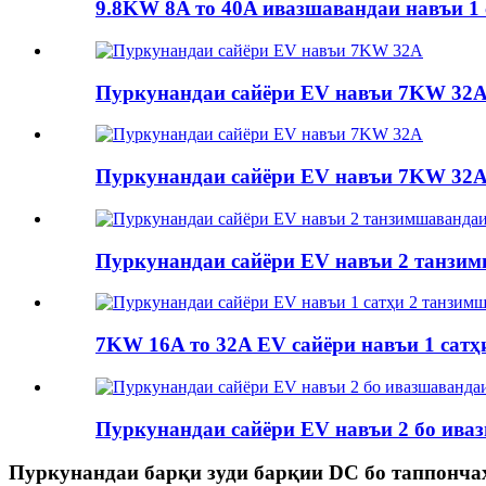
9.8KW 8A то 40A ивазшавандаи навъи 1 са
Пуркунандаи сайёри EV навъи 7KW 32
Пуркунандаи сайёри EV навъи 7KW 32
Пуркунандаи сайёри EV навъи 2 танзи
7KW 16A то 32A EV сайёри навъи 1 сатҳи
Пуркунандаи сайёри EV навъи 2 бо ива
Пуркунандаи барқи зуди барқии DC бо таппонча