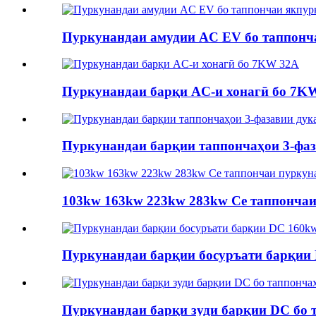
Пуркунандаи амудии AC EV бо таппон
Пуркунандаи барқи AC-и хонагӣ бо 7K
Пуркунандаи барқии таппончаҳои 3-фа
103kw 163kw 223kw 283kw Се таппончаи 
Пуркунандаи барқии босуръати барқии 
Пуркунандаи барқи зуди барқии DC бо 