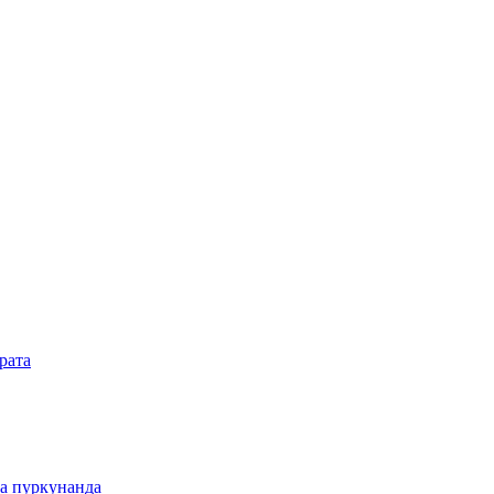
рата
а пуркунанда