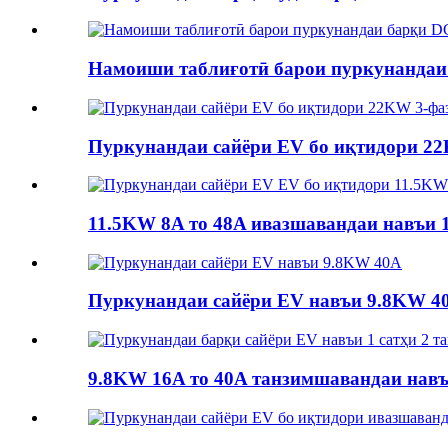
Намоиши таблиғотӣ барои пуркунандаи
Пуркунандаи сайёри EV бо иқтидори 22
11.5KW 8A то 48A ивазшавандаи навъи 1 
Пуркунандаи сайёри EV навъи 9.8KW 4
9.8KW 16A то 40A танзимшавандаи навъи 