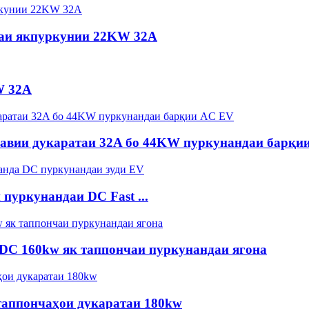
чаи якпуркунии 22KW 32A
W 32A
завии дукаратаи 32A бо 44KW пуркунандаи барқи
пуркунандаи DC Fast ...
DC 160kw як таппончаи пуркунандаи ягона
таппончаҳои дукаратаи 180kw