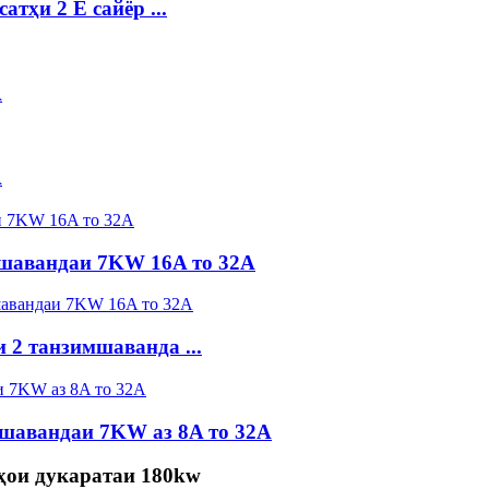
тҳи 2 E сайёр ...
A
A
мшавандаи 7KW 16A то 32A
 2 танзимшаванда ...
зшавандаи 7KW аз 8A то 32A
ҳои дукаратаи 180kw