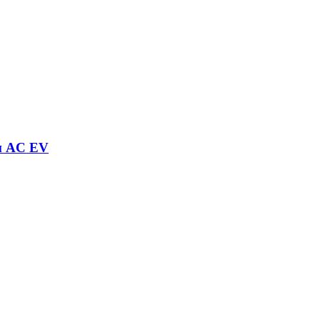
и AC EV