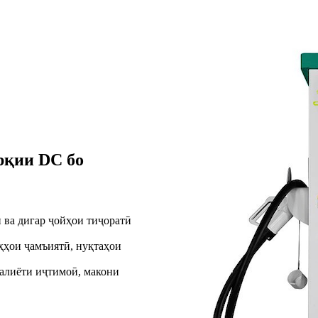
рқии DC бо
 ва дигар ҷойҳои тиҷоратӣ
ҳҳои ҷамъиятӣ, нуқтаҳои
алиёти иҷтимоӣ, макони