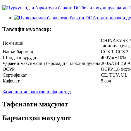
Тавсифи мухтасар:
CHINAEVSE™️ 
Номи ашё
таппончаҳои д
Навъи баромад
CCS 1, CCS 2
Шиддати вурудӣ
400Vac±10%
Ҷараёни максималии баромади силоҳҳои дугона
200A/GB 250A
OCPP
OCPP 1.6 (ихт
Сертификат
CE, TUV, UL
Кафолат
5 сол
Ба мо почтаи электронӣ фиристед
Тафсилоти маҳсулот
Барчаспҳои маҳсулот