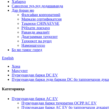
Хабарҳо
Саволҳои зуд-зуд додашаванда
Дар бораи мо
Фалсафаи корпоративӣ
Маркази сертификатсия
Таърихи CHINAEVSE
Рӯйхати лоиҳаҳо
Раванди амалиёт
Диаграммаи таҷҳизот
Таҳқиқот ва рушд
Намоишгоҳҳо
Бо мо тамос гиред
English
Хона
Маҳсулот
Пуркунандаи барқи DC EV
Пуркунандаи барқи зуди барқии DC бо таппончаҳои дука
Категорияҳо
Пуркунандаи барқи AC EV
Пуркунандаи барқи тиҷоратии OCPP AC EV
Пуркунандаи барқи AC EV бо таппончаҳои дукарат