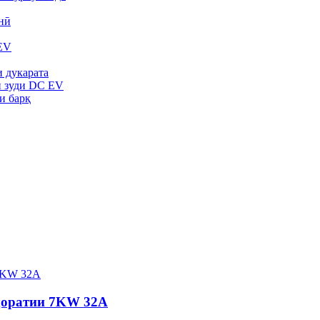
нӣ
EV
 дукарата
и зуди DC EV
и барқ
ҷоратии 7KW 32A