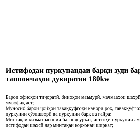
Истифодаи пуркунандаи барқи зуди ба
таппончаҳои дукаратаи 180kw
Барои офисҳои тиҷоратӣ, биноҳои маъмурӣ, маҷмааҳои шаҳрӣ
мувофиқ аст;
Муносиб барои ҷойҳои таваққуфгоҳи канори роҳ, таваққуфго
пуркунии сӯзишворӣ ва пуркунии барқ ​​ва ғайра;
Минтақаи хизматрасонии баландсуръат, истгоҳи пуркунии ам
истифодаи шахсӣ дар минтақаи корхонаи ширкат;