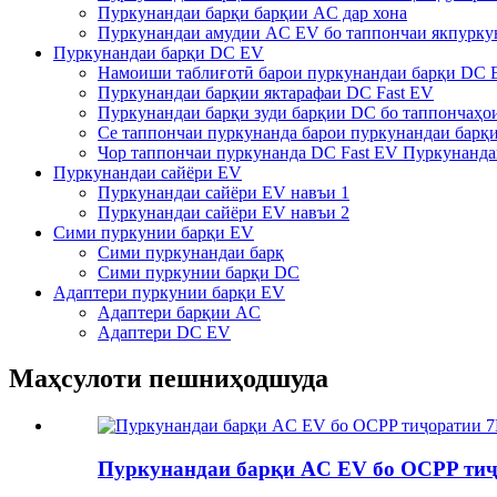
Пуркунандаи барқи барқии AC дар хона
Пуркунандаи амудии AC EV бо таппончаи якпурку
Пуркунандаи барқи DC EV
Намоиши таблиғотӣ барои пуркунандаи барқи DC 
Пуркунандаи барқии яктарафаи DC Fast EV
Пуркунандаи барқи зуди барқии DC бо таппончаҳои
Се таппончаи пуркунанда барои пуркунандаи барқ
Чор таппончаи пуркунанда DC Fast EV Пуркунанда
Пуркунандаи сайёри EV
Пуркунандаи сайёри EV навъи 1
Пуркунандаи сайёри EV навъи 2
Сими пуркунии барқи EV
Сими пуркунандаи барқ
Сими пуркунии барқи DC
Адаптери пуркунии барқи EV
Адаптери барқии AC
Адаптери DC EV
Маҳсулоти пешниҳодшуда
Пуркунандаи барқи AC EV бо OCPP ти