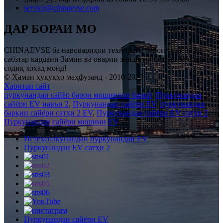
service@chinaevse.com
ДАР БОРАИ МО
CHINAEVSE ба навовариҳои технологӣ барои тозатар ва
сабзтар кардани Замин ва оварии зиндагии беҳтар ба одамон
содиқ хоҳад монд!
© Ҳамаи ҳуқуқҳо маҳфузанд - 2010-2023
Харитаи сайт
пуркунандаи сайёр барои мошинҳои барқӣ
,
Пуркунандаи
сайёри EV навъи 2
,
Пуркунандаи сайёри EV
,
пуркунандаи
барқии сайёри сатҳи 2 EV
,
Пуркунандаи сайёри EV сатҳи 2
,
Пуркунандаи сайёри мошини EV
,
Истеҳсолкунандаи пуркунандаи EV
Пуркунандаи EV сатҳи 2
Пуркунандаи сайёри EV