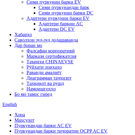
Сими пуркунии барқи EV
Сими пуркунандаи барқ
Сими пуркунии барқи DC
Адаптери пуркунии барқи EV
Адаптери барқии AC
Адаптери DC EV
Хабарҳо
Саволҳои зуд-зуд додашаванда
Дар бораи мо
Фалсафаи корпоративӣ
Маркази сертификатсия
Таърихи CHINAEVSE
Рӯйхати лоиҳаҳо
Раванди амалиёт
Диаграммаи таҷҳизот
Таҳқиқот ва рушд
Намоишгоҳҳо
Бо мо тамос гиред
English
Хона
Маҳсулот
Пуркунандаи барқи AC EV
Пуркунандаи барқи тиҷоратии OCPP AC EV