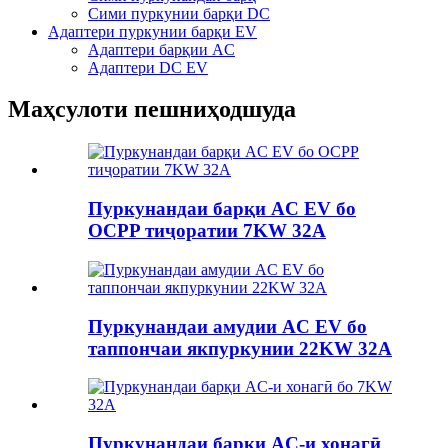
Сими пуркунии барқи DC
Адаптери пуркунии барқи EV
Адаптери барқии AC
Адаптери DC EV
Маҳсулоти пешниҳодшуда
Пуркунандаи барқи AC EV бо
OCPP тиҷоратии 7KW 32A
Пуркунандаи амудии AC EV бо
таппончаи якпуркунии 22KW 32A
Пуркунандаи барқи AC-и хонагӣ