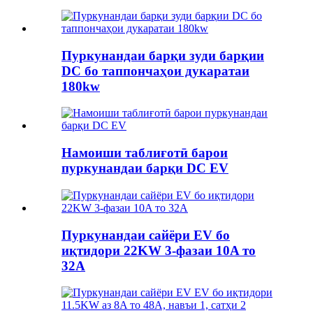
Пуркунандаи барқи зуди барқии
DC бо таппончаҳои дукаратаи
180kw
Намоиши таблиғотӣ барои
пуркунандаи барқи DC EV
Пуркунандаи сайёри EV бо
иқтидори 22KW 3-фазаи 10A то
32A