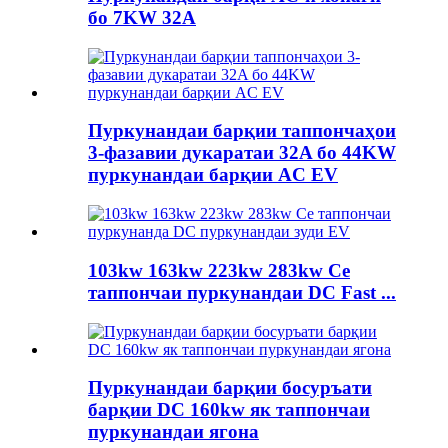
бо 7KW 32A
Пуркунандаи барқии таппончаҳои
3-фазавии дукаратаи 32A бо 44KW
пуркунандаи барқии AC EV
103kw 163kw 223kw 283kw Се
таппончаи пуркунандаи DC Fast ...
Пуркунандаи барқии босуръати
барқии DC 160kw як таппончаи
пуркунандаи ягона