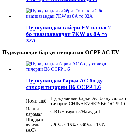
Пуркунандаи сайёри EV навъи 2
бо ивазшавандаи 7KW аз 8A то
32A
Пуркунандаи барқи тиҷоратии OCPP AC EV
Пуркунандаи барқи AC бо ду
силоҳи тиҷории B6 OCPP 1.6
Пуркунандаи барқи AC бо ду силоҳи
Номи ашё
тиҷории CHINAEVSE™️B6 OCPP 1.6
Навъи
GBT/Намуди 2/Намуди 1
баромад
Шиддати
вурудӣ
220Vac±15% / 380Vac±15%
(AC)