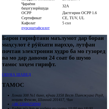
Ҷараёни
32A
баҳогузорӣшуда
OCPP
Дастгирии OCPP 1.6
Сертификат
CE, TUV, UL
Кафолат
5 сол
пурсиш
тафсилот
Барои гирифтани маълумот дар бораи
маҳсулот ё рӯйхати нархҳо, лутфан
почтаи электронии худро ба мо гузоред
ва мо дар давоми 24 соат бо шумо
тамос хоҳем гирифт.
ОБУНА ШАВЕД
ТАМОС
Хонаи 308 №1 бино, кӯчаи 3358 Вест Пинчжуанг Роуд,
ноҳияи Фенсян, Шанхай 201417, Чин
+86 15000258990
Ҳафт рӯз дар як ҳафта аз соати 10:00 то 18:00