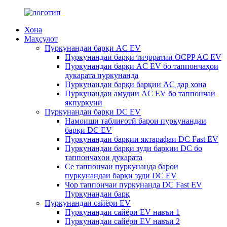
Хона
Маҳсулот
Пуркунандаи барқи AC EV
Пуркунандаи барқи тиҷоратии OCPP AC EV
Пуркунандаи барқи AC EV бо таппончаҳои
дукарата пуркунанда
Пуркунандаи барқи барқии AC дар хона
Пуркунандаи амудии AC EV бо таппончаи
якпуркунӣ
Пуркунандаи барқи DC EV
Намоиши таблиғотӣ барои пуркунандаи
барқи DC EV
Пуркунандаи барқии яктарафаи DC Fast EV
Пуркунандаи барқи зуди барқии DC бо
таппончаҳои дукарата
Се таппончаи пуркунанда барои
пуркунандаи барқи зуди DC EV
Чор таппончаи пуркунанда DC Fast EV
Пуркунандаи барқ
Пуркунандаи сайёри EV
Пуркунандаи сайёри EV навъи 1
Пуркунандаи сайёри EV навъи 2