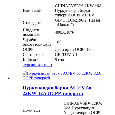
CHINAEVSE™️11KW 16A
Номи ашё
Пуркунандаи барқи
тиҷории OCPP AC EV
GB/T, IEC62196-2 (Навъи
Стандартӣ
1/Навъи 2)
Шиддати
400В±10%
номиналӣ
Ҷараёни
16А
баҳогузорӣшуда
OCPP
Дастгирии OCPP 1.6
Сертификат
CE, TUV, UL
Кафолат
5 сол
пурсиш
тафсилот
Пуркунандаи барқи AC EV бо
22KW 32A OCPP тиҷоратӣ
CHINAEVSE™️22KW
32A Пуркунандаи
Номи ашё
барқи тиҷории OCPP