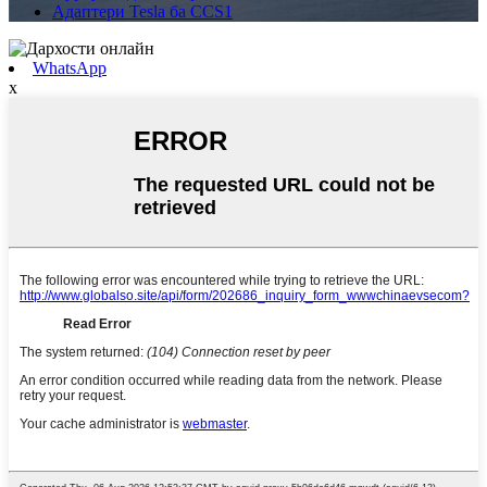
Адаптери Tesla ба CCS1
WhatsApp
x