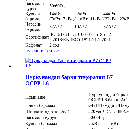
Басомади
50/60Гц
вуруд
Қувваи
14кВт
22кВт
44кВт
баромад
(7кВт+7кВт)
(11кВт+11кВт)
(22кВт+22кВ
Ҷараёни
32A*2
16A*2
32A*2
баромад
IEC 61851-1:2019 / IEC 61851-21-
Сертификат
2:2018/EN IEC 61851-21-2:2021
Кафолат
2 сол
пурсиш
тафсилот
Пуркунандаи барқи тиҷоратии B7
OCPP 1.6
Пуркунандаи барқ
Номи ашё
OCPP 1.6 барои AC
Навъи баромад
GBT/Намуди 2/Наму
Шиддати вурудӣ (AC)
220Vac±15% / 380V
Басомади вуруд
50/60Гц
Қувваи баромад
7 кВт
11 кВт