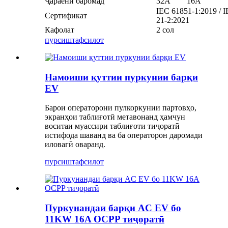
Ҷараёни баромад
32A
16А
IEC 61851-1:2019 / 
Сертификат
21-2:2021
Кафолат
2 сол
пурсиш
тафсилот
Намоиши қуттии пуркунии барқи
EV
Барои операторони пулкоркунии партовҳо,
экранҳои таблиғотӣ метавонанд ҳамчун
воситаи муассири таблиғоти тиҷоратӣ
истифода шаванд ва ба операторон даромади
иловагӣ оваранд.
пурсиш
тафсилот
Пуркунандаи барқи AC EV бо
11KW 16A OCPP тиҷоратӣ