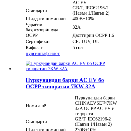
AC EV
GB/T, IEC62196-2
Стандартӣ
(Навъи 1/Навъи 2)
Шиддати номиналӣ
400В±10%
Ҷараёни
32A
баҳогузорӣшуда
OCPP
Дастгирии OCPP 1.6
Сертификат
CE, TUV, UL
Кафолат
5 сол
пурсиш
тафсилот
Пуркунандаи барқи AC EV бо
OCPP тиҷоратии 7KW 32A
Пуркунандаи барқи
CHINAEVSE™️7KW
Номи ашё
32A OCPP AC EV-и
тиҷоратӣ
GB/T, IEC62196-2
Стандартӣ
(Навъи 1/Навъи 2)
Шиддати номиналӣ
230В±10%