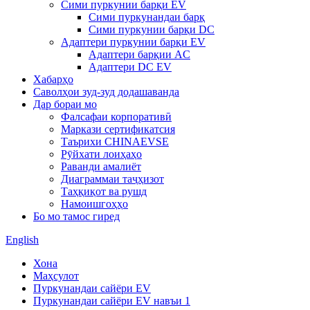
Сими пуркунии барқи EV
Сими пуркунандаи барқ
Сими пуркунии барқи DC
Адаптери пуркунии барқи EV
Адаптери барқии AC
Адаптери DC EV
Хабарҳо
Саволҳои зуд-зуд додашаванда
Дар бораи мо
Фалсафаи корпоративӣ
Маркази сертификатсия
Таърихи CHINAEVSE
Рӯйхати лоиҳаҳо
Раванди амалиёт
Диаграммаи таҷҳизот
Таҳқиқот ва рушд
Намоишгоҳҳо
Бо мо тамос гиред
English
Хона
Маҳсулот
Пуркунандаи сайёри EV
Пуркунандаи сайёри EV навъи 1