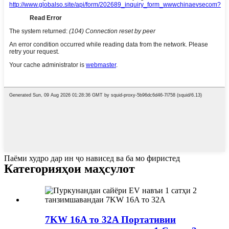
Паёми худро дар ин ҷо нависед ва ба мо фиристед
Категорияҳои маҳсулот
7KW 16A то 32A Портативии