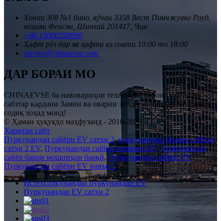
Хонаи 308 №1 бино, кӯчаи 3358 Вест Пинчжуанг Роуд,
ноҳияи Фенсян, Шанхай 201417, Чин
+86 15000258990
Ҳафт рӯз дар як ҳафта аз соати 10:00 то 18:00
service@chinaevse.com
ДАР БОРАИ МО
CHINAEVSE ба навовариҳои технологӣ барои тозатар ва
сабзтар кардани Замин ва оварии зиндагии беҳтар ба одамон
содиқ хоҳад монд!
© Ҳамаи ҳуқуқҳо маҳфузанд - 2010-2023
Харитаи сайт
Пуркунандаи сайёри EV сатҳи 2
,
пуркунандаи барқии сайёри
сатҳи 2 EV
,
Пуркунандаи сайёри мошини EV
,
пуркунандаи
сайёр барои мошинҳои барқӣ
,
Пуркунандаи сайёри EV
,
Пуркунандаи сайёри EV навъи 2
,
Истеҳсолкунандаи пуркунандаи EV
Пуркунандаи EV сатҳи 2