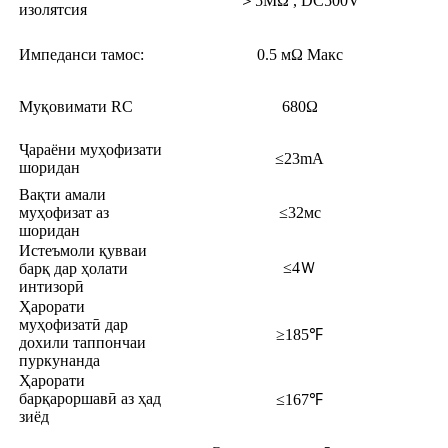
＞5MΩ , DC500V
изолятсия
Импеданси тамос:
0.5 мΩ Макс
Муқовимати RC
680Ω
Ҷараёни муҳофизати
≤23mA
шоридан
Вақти амали
муҳофизат аз
≤32мс
шоридан
Истеъмоли қувваи
≤4Ｗ
барқ ​​дар ҳолати
интизорӣ
Ҳарорати
муҳофизатӣ дар
≥185℉
дохили таппончаи
пуркунанда
Ҳарорати
барқароршавӣ аз ҳад
≤167℉
зиёд