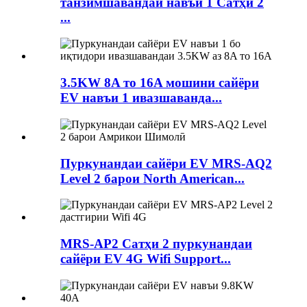
танзимшавандаи навъи 1 Сатҳи 2
...
3.5KW 8A то 16A мошини сайёри
EV навъи 1 ивазшаванда...
Пуркунандаи сайёри EV MRS-AQ2
Level 2 барои North American...
MRS-AP2 Сатҳи 2 пуркунандаи
сайёри EV 4G Wifi Support...