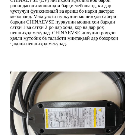
CHINAEVSE (EV) интихоби афзалиятнок барои
ронандагони мошинҳои барқӣ мебошанд, ки дар
ҷустуҷӯи функсионалӣ ва арзиш бо нархи дастрас
мебошанд. Маҳсулоти пуркунии мошинҳои сайёри
барқии CHINAEVSE пуркунии мошинҳои барқии
сатҳи 1 ва сатҳи 2-ро дар хона, кор ва дар роҳ
пешниҳод мекунад. CHINAEVSE инчунин роҳҳои
ҳалли мутобиқ ба талаботи минтақавӣ дар бозорҳои
ҷаҳонӣ пешниҳод мекунад.