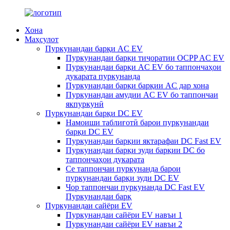
Хона
Маҳсулот
Пуркунандаи барқи AC EV
Пуркунандаи барқи тиҷоратии OCPP AC EV
Пуркунандаи барқи AC EV бо таппончаҳои
дукарата пуркунанда
Пуркунандаи барқи барқии AC дар хона
Пуркунандаи амудии AC EV бо таппончаи
якпуркунӣ
Пуркунандаи барқи DC EV
Намоиши таблиғотӣ барои пуркунандаи
барқи DC EV
Пуркунандаи барқии яктарафаи DC Fast EV
Пуркунандаи барқи зуди барқии DC бо
таппончаҳои дукарата
Се таппончаи пуркунанда барои
пуркунандаи барқи зуди DC EV
Чор таппончаи пуркунанда DC Fast EV
Пуркунандаи барқ
Пуркунандаи сайёри EV
Пуркунандаи сайёри EV навъи 1
Пуркунандаи сайёри EV навъи 2