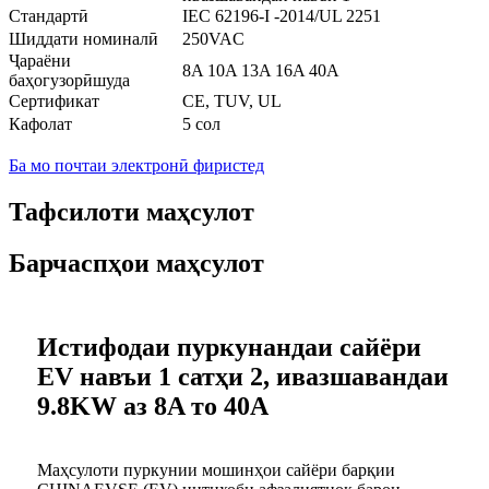
Стандартӣ
IEC 62196-I -2014/UL 2251
Шиддати номиналӣ
250VAC
Ҷараёни
8A 10A 13A 16A 40A
баҳогузорӣшуда
Сертификат
CE, TUV, UL
Кафолат
5 сол
Ба мо почтаи электронӣ фиристед
Тафсилоти маҳсулот
Барчаспҳои маҳсулот
Истифодаи пуркунандаи сайёри
EV навъи 1 сатҳи 2, ивазшавандаи
9.8KW аз 8A то 40A
Маҳсулоти пуркунии мошинҳои сайёри барқии