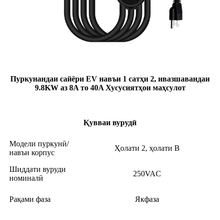
Пуркунандаи сайёри EV навъи 1 сатҳи 2, ивазшавандаи
9.8KW аз 8A то 40A Хусусиятҳои маҳсулот
Қувваи вурудӣ
Модели пуркунӣ/
Ҳолати 2, ҳолати B
навъи корпус
Шиддати вуруди
250VAC
номиналӣ
Рақами фаза
Якфаза