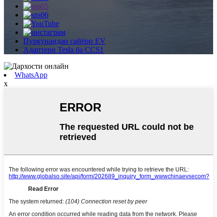
Пуркунандаи сайёри EV
Адаптери Tesla ба CCS1
WhatsApp
x