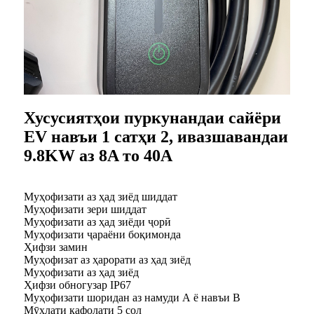
Хусусиятҳои пуркунандаи сайёри
EV навъи 1 сатҳи 2, ивазшавандаи
9.8KW аз 8A то 40A
Муҳофизати аз ҳад зиёд шиддат
Муҳофизати зери шиддат
Муҳофизати аз ҳад зиёди ҷорӣ
Муҳофизати ҷараёни боқимонда
Ҳифзи замин
Муҳофизат аз ҳарорати аз ҳад зиёд
Муҳофизати аз ҳад зиёд
Ҳифзи обногузар IP67
Муҳофизати шоридан аз намуди А ё навъи В
Мӯҳлати кафолати 5 сол