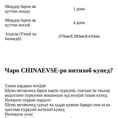
Миқдор барои як
1 дона
қуттии пицца
Миқдор барои як
4 дона
қуттии коғазӣ
Андоза (Узоқӣ ва
470ммX380ммX410мм
баландӣ)
Чаро CHINAEVSE-ро интихоб кунед?
Таъин кардани вохӯрӣ
Шумо метавонед барои вақти пуркунӣ, соатҳои ба таъхир
андохтани пуркунии мошинҳои худ вохӯрӣ таъин кунед.
Назорати пурраи пардохт
Шумо метавонед суръат ва ҳадди қувваи барқро пеш аз ва
ҳангоми пуркунӣ интихоб кунед.
Интиқоли осон