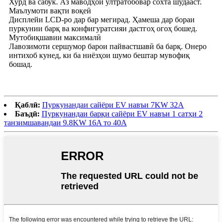
Хурд ва сабук. Аз маводҳои ултратобовар сохта шудааст.
Маълумоти вақти воқеӣ
Дисплейи LCD-ро дар бар мегирад. Ҳамеша дар бораи
пуркунии барқ ​​ва конфигуратсияи дастгоҳ огоҳ бошед.
Мутобиқшавии максималӣ
Лавозимоти сершумор барои пайвастшавӣ ба барқ. Онеро
интихоб кунед, ки ба ниёзҳои шумо бештар мувофиқ
бошад.
Қаблӣ:
Пуркунандаи сайёри EV навъи 7KW 32A
Баъдӣ:
Пуркунандаи барқи сайёри EV навъи 1 сатҳи 2
танзимшавандаи 9.8KW 16A то 40A