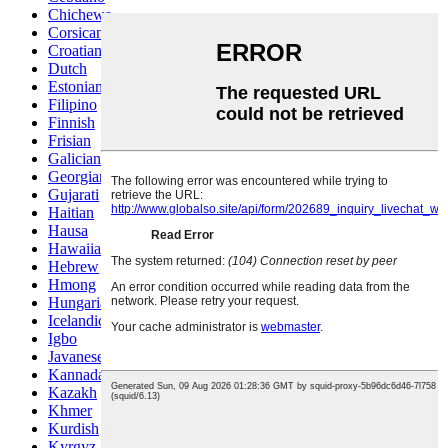
Chichewa
Corsican
Croatian
Dutch
Estonian
Filipino
Finnish
Frisian
Galician
Georgian
Gujarati
Haitian
Hausa
Hawaiian
Hebrew
Hmong
Hungarian
Icelandic
Igbo
Javanese
Kannada
Kazakh
Khmer
Kurdish
Kyrgyz