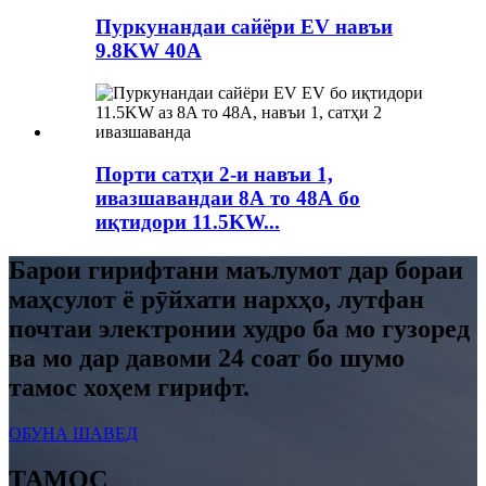
Пуркунандаи сайёри EV навъи
9.8KW 40A
Порти сатҳи 2-и навъи 1,
ивазшавандаи 8А то 48А бо
иқтидори 11.5KW...
Барои гирифтани маълумот дар бораи
маҳсулот ё рӯйхати нархҳо, лутфан
почтаи электронии худро ба мо гузоред
ва мо дар давоми 24 соат бо шумо
тамос хоҳем гирифт.
ОБУНА ШАВЕД
ТАМОС