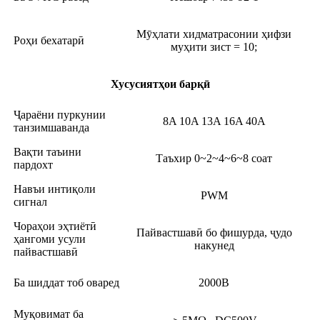
Мӯҳлати хидматрасонии ҳифзи
Роҳи бехатарӣ
муҳити зист = 10;
Хусусиятҳои барқӣ
Ҷараёни пуркунии
8A 10A 13A 16A 40A
танзимшаванда
Вақти таъини
Таъхир 0~2~4~6~8 соат
пардохт
Навъи интиқоли
PWM
сигнал
Чораҳои эҳтиётӣ
Пайвастшавӣ бо фишурда, ҷудо
ҳангоми усули
накунед
пайвастшавӣ
Ба шиддат тоб оваред
2000В
Муқовимат ба