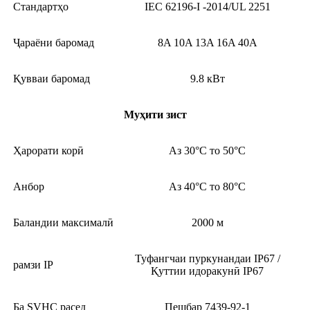
Стандартҳо
IEC 62196-I -2014/UL 2251
Ҷараёни баромад
8A 10A 13A 16A 40A
Қувваи баромад
9.8 кВт
Муҳити зист
Ҳарорати корӣ
Аз 30°C то 50°C
Анбор
Аз 40°C то 80°C
Баландии максималӣ
2000 м
Туфангчаи пуркунандаи IP67 /
рамзи IP
Қуттии идоракунӣ IP67
Ба SVHC расед
Пешбар 7439-92-1