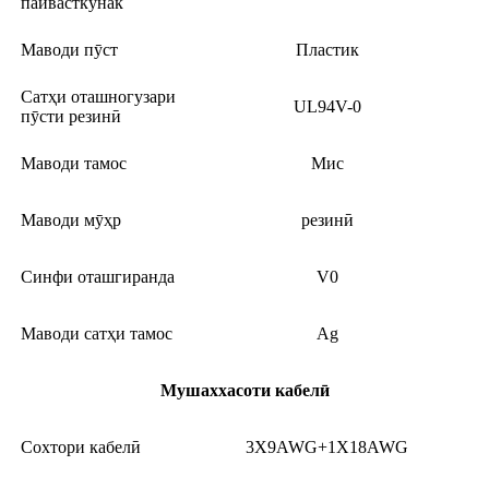
пайвасткунак
Маводи пӯст
Пластик
Сатҳи оташногузари
UL94V-0
пӯсти резинӣ
Маводи тамос
Мис
Маводи мӯҳр
резинӣ
Синфи оташгиранда
V0
Маводи сатҳи тамос
Ag
Мушаххасоти кабелӣ
Сохтори кабелӣ
3X9AWG+1X18AWG