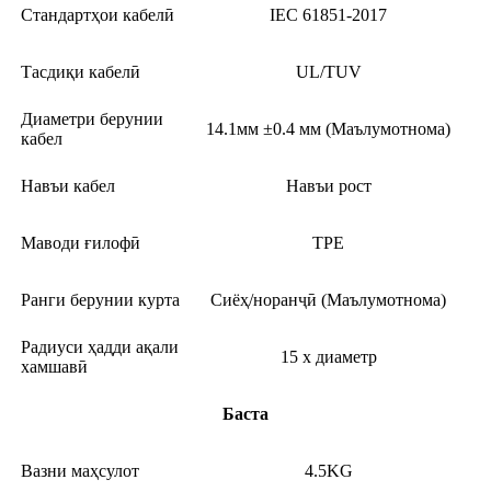
Стандартҳои кабелӣ
IEC 61851-2017
Тасдиқи кабелӣ
UL/TUV
Диаметри берунии
14.1мм ±0.4 мм (Маълумотнома)
кабел
Навъи кабел
Навъи рост
Маводи ғилофӣ
TPE
Ранги берунии курта
Сиёҳ/норанҷӣ (Маълумотнома)
Радиуси ҳадди ақали
15 x диаметр
хамшавӣ
Баста
Вазни маҳсулот
4.5KG