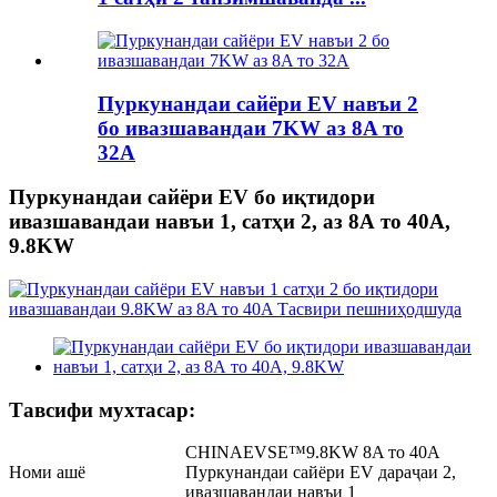
Пуркунандаи сайёри EV навъи 2
бо ивазшавандаи 7KW аз 8A то
32A
Пуркунандаи сайёри EV бо иқтидори
ивазшавандаи навъи 1, сатҳи 2, аз 8А то 40А,
9.8KW
Тавсифи мухтасар:
CHINAEVSE™️9.8KW 8A то 40A
Номи ашё
Пуркунандаи сайёри EV дараҷаи 2,
ивазшавандаи навъи 1