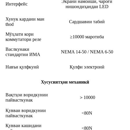
Экрани намоишӣ, чароғи
Интерфейс
нишондиҳандаи LED
Хунук кардани ман
Сардшавии табиӣ
thod
Мӯҳлати кори
≥10000 маротиба
коммутатори реле
Васлкунаки
NEMA 14-50 / NEMA 6-50
стандартии ИМА
Навъи қулфкунӣ
Қулфи электронӣ
Хусусиятҳои механикӣ
Вақтҳои воридкунии
＞10000
пайвасткунак
Қувваи воридкунии
<80N
пайвасткунак
Қувваи кашидани
<80N