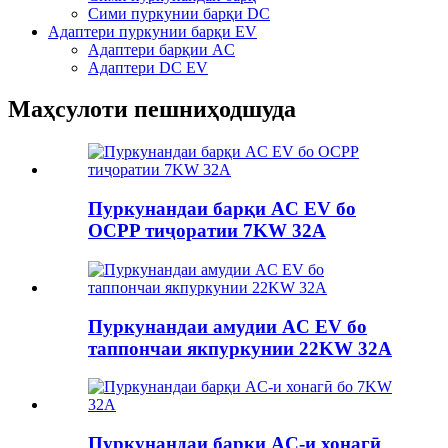
Сими пуркунии барқи DC
Адаптери пуркунии барқи EV
Адаптери барқии AC
Адаптери DC EV
Маҳсулоти пешниҳодшуда
Пуркунандаи барқи AC EV бо
OCPP тиҷоратии 7KW 32A
Пуркунандаи амудии AC EV бо
таппончаи якпуркунии 22KW 32A
Пуркунандаи барқи AC-и хонагӣ