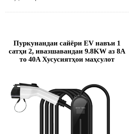
Пуркунандаи сайёри EV навъи 1
сатҳи 2, ивазшавандаи 9.8KW аз 8A
то 40A Хусусиятҳои маҳсулот