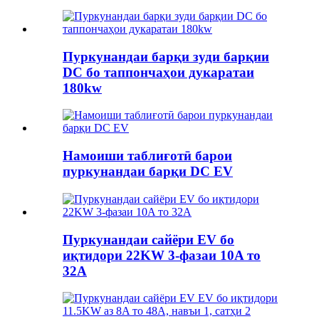
Пуркунандаи барқи зуди барқии
DC бо таппончаҳои дукаратаи
180kw
Намоиши таблиғотӣ барои
пуркунандаи барқи DC EV
Пуркунандаи сайёри EV бо
иқтидори 22KW 3-фазаи 10A то
32A