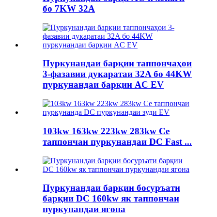
бо 7KW 32A
Пуркунандаи барқии таппончаҳои
3-фазавии дукаратаи 32A бо 44KW
пуркунандаи барқии AC EV
103kw 163kw 223kw 283kw Се
таппончаи пуркунандаи DC Fast ...
Пуркунандаи барқии босуръати
барқии DC 160kw як таппончаи
пуркунандаи ягона