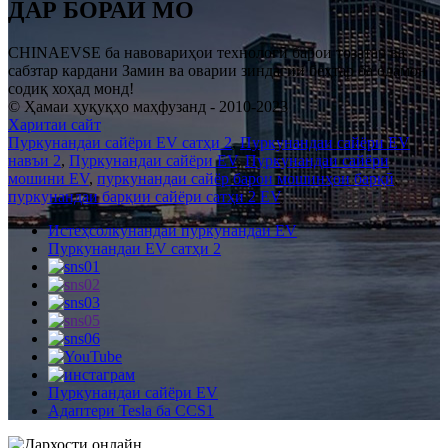
ДАР БОРАИ МО
CHINAEVSE ба навовариҳои технологӣ барои тозатар ва
сабзтар кардани Замин ва оварии зиндагии беҳтар ба одамон
содиқ хоҳад монд!
© Ҳамаи ҳуқуқҳо маҳфузанд - 2010-2023
Харитаи сайт
Пуркунандаи сайёри EV сатҳи 2
,
Пуркунандаи сайёри EV
навъи 2
,
Пуркунандаи сайёри EV
,
Пуркунандаи сайёри
мошини EV
,
пуркунандаи сайёр барои мошинҳои барқӣ
,
пуркунандаи барқии сайёри сатҳи 2 EV
,
Истеҳсолкунандаи пуркунандаи EV
Пуркунандаи EV сатҳи 2
Пуркунандаи сайёри EV
Адаптери Tesla ба CCS1