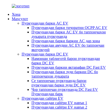
Хона
Маҳсулот
Пуркунандаи барқи AC EV
Пуркунандаи барқи тиҷоратии OCPP AC EV
Пуркунандаи барқи AC EV бо таппончаҳои
дукарата пуркунанда
Пуркунандаи барқи барқии AC дар хона
Пуркунандаи амудии AC EV бо таппончаи
якпуркунӣ
Пуркунандаи барқи DC EV
Намоиши таблиғотӣ барои пуркунандаи
барқи DC EV
Пуркунандаи барқии яктарафаи DC Fast EV
Пуркунандаи барқи зуди барқии DC бо
таппончаҳои дукарата
Се таппончаи пуркунанда барои
пуркунандаи барқи зуди DC EV
Чор таппончаи пуркунанда DC Fast EV
Пуркунандаи барқ
Пуркунандаи сайёри EV
Пуркунандаи сайёри EV навъи 1
Пуркунандаи сайёри EV навъи 2