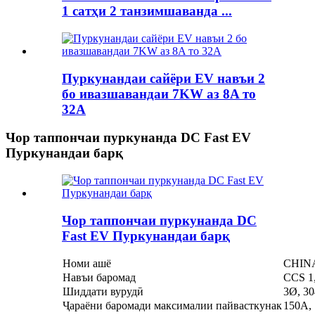
1 сатҳи 2 танзимшаванда ...
Пуркунандаи сайёри EV навъи 2
бо ивазшавандаи 7KW аз 8A то
32A
Чор таппончаи пуркунанда DC Fast EV
Пуркунандаи барқ
Чор таппончаи пуркунанда DC
Fast EV Пуркунандаи барқ
Номи ашё
CHINA
Навъи баромад
CCS 1
Шиддати вурудӣ
3Ø, 3
Ҷараёни баромади максималии пайвасткунак
150A,