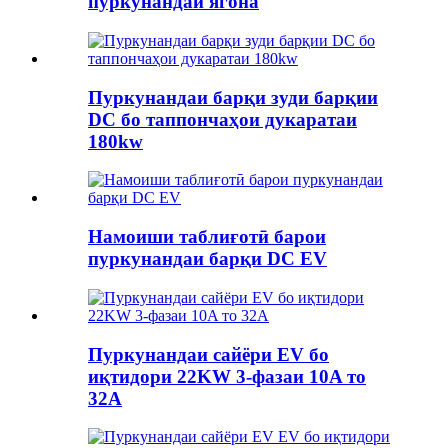
пуркунандаи ягона
Пуркунандаи барқи зуди барқии
DC бо таппончаҳои дукаратаи
180kw
Намоиши таблиғотӣ барои
пуркунандаи барқи DC EV
Пуркунандаи сайёри EV бо
иқтидори 22KW 3-фазаи 10A то
32A