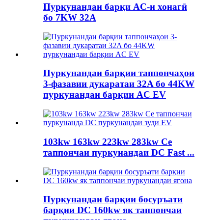
Пуркунандаи барқи AC-и хонагӣ
бо 7KW 32A
Пуркунандаи барқии таппончаҳои
3-фазавии дукаратаи 32A бо 44KW
пуркунандаи барқии AC EV
103kw 163kw 223kw 283kw Се
таппончаи пуркунандаи DC Fast ...
Пуркунандаи барқии босуръати
барқии DC 160kw як таппончаи