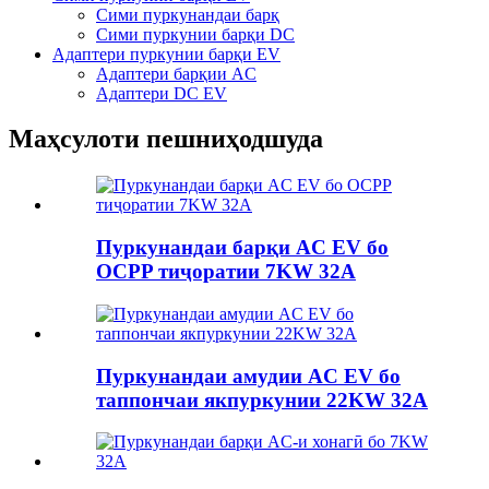
Сими пуркунандаи барқ
Сими пуркунии барқи DC
Адаптери пуркунии барқи EV
Адаптери барқии AC
Адаптери DC EV
Маҳсулоти пешниҳодшуда
Пуркунандаи барқи AC EV бо
OCPP тиҷоратии 7KW 32A
Пуркунандаи амудии AC EV бо
таппончаи якпуркунии 22KW 32A