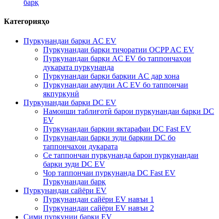
барқ
Категорияҳо
Пуркунандаи барқи AC EV
Пуркунандаи барқи тиҷоратии OCPP AC EV
Пуркунандаи барқи AC EV бо таппончаҳои
дукарата пуркунанда
Пуркунандаи барқи барқии AC дар хона
Пуркунандаи амудии AC EV бо таппончаи
якпуркунӣ
Пуркунандаи барқи DC EV
Намоиши таблиғотӣ барои пуркунандаи барқи DC
EV
Пуркунандаи барқии яктарафаи DC Fast EV
Пуркунандаи барқи зуди барқии DC бо
таппончаҳои дукарата
Се таппончаи пуркунанда барои пуркунандаи
барқи зуди DC EV
Чор таппончаи пуркунанда DC Fast EV
Пуркунандаи барқ
Пуркунандаи сайёри EV
Пуркунандаи сайёри EV навъи 1
Пуркунандаи сайёри EV навъи 2
Сими пуркунии барқи EV