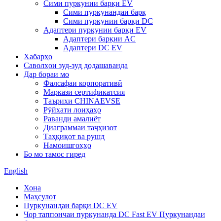
Сими пуркунии барқи EV
Сими пуркунандаи барқ
Сими пуркунии барқи DC
Адаптери пуркунии барқи EV
Адаптери барқии AC
Адаптери DC EV
Хабарҳо
Саволҳои зуд-зуд додашаванда
Дар бораи мо
Фалсафаи корпоративӣ
Маркази сертификатсия
Таърихи CHINAEVSE
Рӯйхати лоиҳаҳо
Раванди амалиёт
Диаграммаи таҷҳизот
Таҳқиқот ва рушд
Намоишгоҳҳо
Бо мо тамос гиред
English
Хона
Маҳсулот
Пуркунандаи барқи DC EV
Чор таппончаи пуркунанда DC Fast EV Пуркунандаи