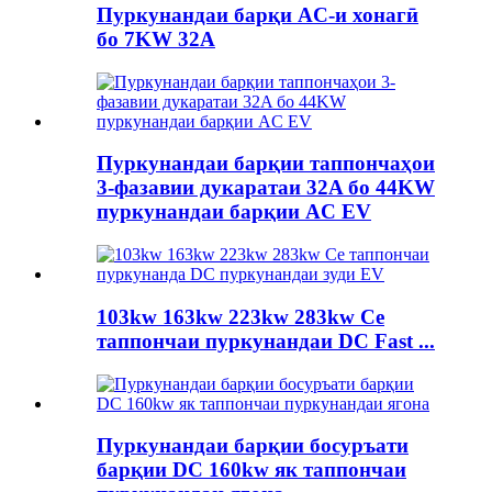
Пуркунандаи барқи AC-и хонагӣ
бо 7KW 32A
Пуркунандаи барқии таппончаҳои
3-фазавии дукаратаи 32A бо 44KW
пуркунандаи барқии AC EV
103kw 163kw 223kw 283kw Се
таппончаи пуркунандаи DC Fast ...
Пуркунандаи барқии босуръати
барқии DC 160kw як таппончаи