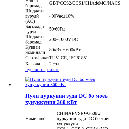
Навъи
GBT/CCS2/CCS1/CHAdeMO/NACS
баромад
Шиддати
вурудӣ
400Vac±10%
(AC)
Басомади
50/60Гц
вуруд
Шиддати
200~1000VDC
баромад
Қувваи
80кВт ~ 600кВт
номиналӣ
Сертификат
TUV, CE, IEC61851
Кафолат
2 сол
пурсиш
тафсилот
Пули пуркунии зуди DC бо моеъ
хунуккунии 360 кВт
CHINAEVSE™️360kw
Номи ашё
пуркунии зуди DC бо моеъ
хунуккунӣ
CCS 1, CCS 2, CHAdeMO,