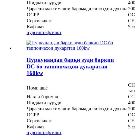
Шиддати вурудӣ
40
Ҷараёни максималии баромади силоҳҳои дугона
20
OCPP
OCP
Сертификат
CE
Кафолат
5 с
пурсиш
тафсилот
Пуркунандаи барқи зуди барқии
DC бо таппончаҳои дукаратаи
160kw
CH
Номи ашё
та
Навъи баромад
CC
Шиддати вурудӣ
40
Ҷараёни максималии баромади силоҳҳои дугона
20
OCPP
OCP
Сертификат
CE
Кафолат
5 с
пурсиш
тафсилот