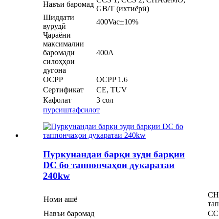
Навъи баромад
GB/T (ихтиёрӣ)
Шиддати
400Vac±10%
вурудӣ
Ҷараёни
максималии
баромади
400A
силоҳҳои
дугона
OCPP
OCPP 1.6
Сертификат
CE, TUV
Кафолат
3 сол
пурсиш
тафсилот
Пуркунандаи барқи зуди барқии
DC бо таппончаҳои дукаратаи
240kw
CH
Номи ашё
тап
Навъи баромад
CC