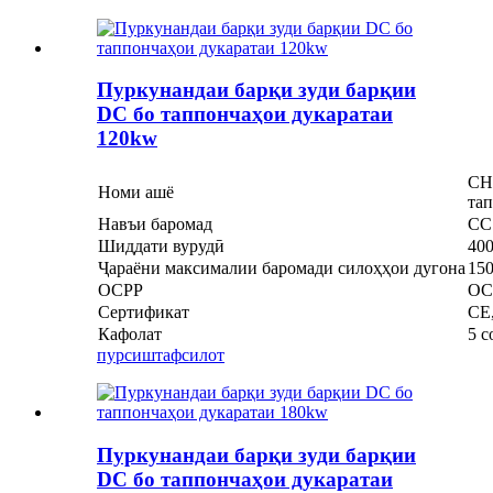
Пуркунандаи барқи зуди барқии
DC бо таппончаҳои дукаратаи
120kw
CH
Номи ашё
та
Навъи баромад
CC
Шиддати вурудӣ
40
Ҷараёни максималии баромади силоҳҳои дугона
15
OCPP
OCP
Сертификат
CE
Кафолат
5 с
пурсиш
тафсилот
Пуркунандаи барқи зуди барқии
DC бо таппончаҳои дукаратаи