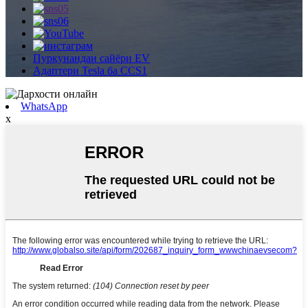
Пуркунандаи сайёри EV
Адаптери Tesla ба CCS1
WhatsApp
x