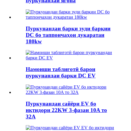
пуркунандаи ягона
Пуркунандаи барқи зуди барқии
DC бо таппончаҳои дукаратаи
180kw
Намоиши таблиғотӣ барои
пуркунандаи барқи DC EV
Пуркунандаи сайёри EV бо
иқтидори 22KW 3-фазаи 10A то
32A