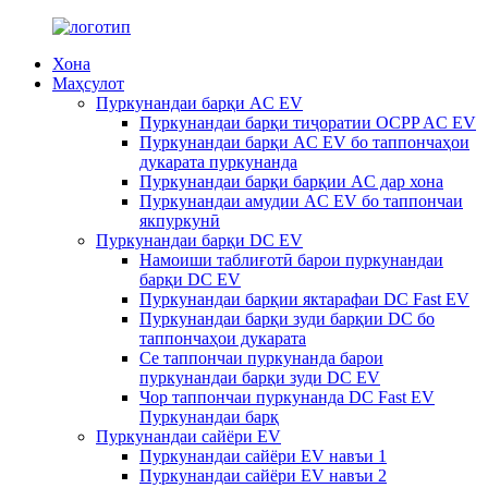
Хона
Маҳсулот
Пуркунандаи барқи AC EV
Пуркунандаи барқи тиҷоратии OCPP AC EV
Пуркунандаи барқи AC EV бо таппончаҳои
дукарата пуркунанда
Пуркунандаи барқи барқии AC дар хона
Пуркунандаи амудии AC EV бо таппончаи
якпуркунӣ
Пуркунандаи барқи DC EV
Намоиши таблиғотӣ барои пуркунандаи
барқи DC EV
Пуркунандаи барқии яктарафаи DC Fast EV
Пуркунандаи барқи зуди барқии DC бо
таппончаҳои дукарата
Се таппончаи пуркунанда барои
пуркунандаи барқи зуди DC EV
Чор таппончаи пуркунанда DC Fast EV
Пуркунандаи барқ
Пуркунандаи сайёри EV
Пуркунандаи сайёри EV навъи 1
Пуркунандаи сайёри EV навъи 2