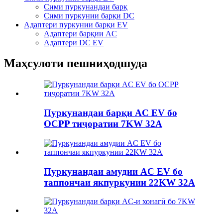
Сими пуркунандаи барқ
Сими пуркунии барқи DC
Адаптери пуркунии барқи EV
Адаптери барқии AC
Адаптери DC EV
Маҳсулоти пешниҳодшуда
Пуркунандаи барқи AC EV бо
OCPP тиҷоратии 7KW 32A
Пуркунандаи амудии AC EV бо
таппончаи якпуркунии 22KW 32A