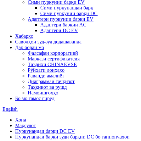
Сими пуркунии барқи EV
Сими пуркунандаи барқ
Сими пуркунии барқи DC
Адаптери пуркунии барқи EV
Адаптери барқии AC
Адаптери DC EV
Хабарҳо
Саволҳои зуд-зуд додашаванда
Дар бораи мо
Фалсафаи корпоративӣ
Маркази сертификатсия
Таърихи CHINAEVSE
Рӯйхати лоиҳаҳо
Раванди амалиёт
Диаграммаи таҷҳизот
Таҳқиқот ва рушд
Намоишгоҳҳо
Бо мо тамос гиред
English
Хона
Маҳсулот
Пуркунандаи барқи DC EV
Пуркунандаи барқи зуди барқии DC бо таппончаҳои