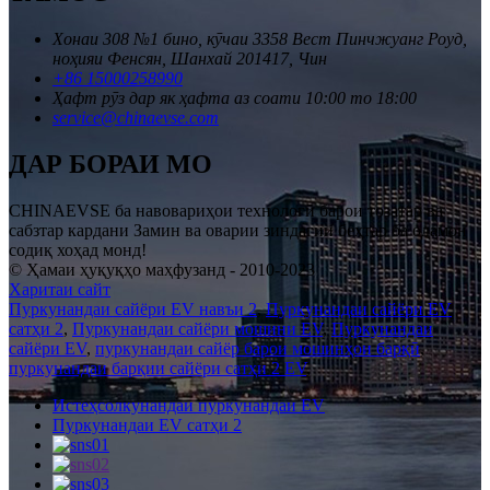
Хонаи 308 №1 бино, кӯчаи 3358 Вест Пинчжуанг Роуд,
ноҳияи Фенсян, Шанхай 201417, Чин
+86 15000258990
Ҳафт рӯз дар як ҳафта аз соати 10:00 то 18:00
service@chinaevse.com
ДАР БОРАИ МО
CHINAEVSE ба навовариҳои технологӣ барои тозатар ва
сабзтар кардани Замин ва оварии зиндагии беҳтар ба одамон
содиқ хоҳад монд!
© Ҳамаи ҳуқуқҳо маҳфузанд - 2010-2023
Харитаи сайт
Пуркунандаи сайёри EV навъи 2
,
Пуркунандаи сайёри EV
сатҳи 2
,
Пуркунандаи сайёри мошини EV
,
Пуркунандаи
сайёри EV
,
пуркунандаи сайёр барои мошинҳои барқӣ
,
пуркунандаи барқии сайёри сатҳи 2 EV
,
Истеҳсолкунандаи пуркунандаи EV
Пуркунандаи EV сатҳи 2