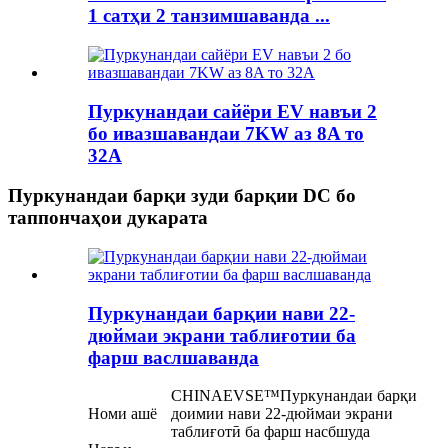
1 сатҳи 2 танзимшаванда ...
Пуркунандаи сайёри EV навъи 2
бо ивазшавандаи 7KW аз 8A то
32A
Пуркунандаи барқи зуди барқии DC бо
таппончаҳои дукарата
Пуркунандаи барқии нави 22-
дюймаи экрани таблиғотии ба
фарш васлшаванда
CHINAEVSE™️Пуркунандаи барқи
Номи ашё
доимии нави 22-дюймаи экрани
таблиғотӣ ба фарш насбшуда