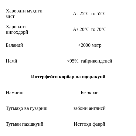
Ҳарорати муҳити
Аз 25°C то 55°C
зист
Ҳарорати
Аз 20°C то 70°C
нигоҳдорӣ
Баландӣ
<2000 метр
Намӣ
<95%, ғайриконденсӣ
Интерфейси корбар ва идоракунӣ
Намоиш
Бе экран
Тугмаҳо ва гузариш
забони англисӣ
Тугмаи пахшкунӣ
Истгоҳи фаврӣ