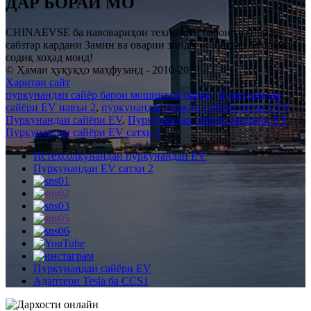
ДАР БОРАИ МО
CHINAEVSE ба навовариҳои технологӣ барои тозатар ва
сабзтар кардани Замин ва оварии зиндагии беҳтар ба одамон
содиқ хоҳад монд!
© Ҳамаи ҳуқуқҳо маҳфузанд - 2010-2023
Харитаи сайт
пуркунандаи сайёр барои мошинҳои барқӣ
,
Пуркунандаи
сайёри EV навъи 2
,
пуркунандаи барқии сайёри сатҳи 2 EV
,
Пуркунандаи сайёри EV
,
Пуркунандаи сайёри мошини EV
,
Пуркунандаи сайёри EV сатҳи 2
,
Истеҳсолкунандаи пуркунандаи EV
Пуркунандаи EV сатҳи 2
Пуркунандаи сайёри EV
Адаптери Tesla ба CCS1