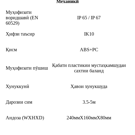
Механикӣ
Муҳофизати
воридшавӣ (EN
IP 65 / IP 67
60529)
Ҳифзи таъсир
IK10
Қисм
ABS+PC
Қабати пластикии мустаҳкамшудаи
Муҳофизати пӯшиш
сахтии баланд
Хунуккунӣ
Ҳавои хунукшуда
Дарозии сим
3.5-5м
Андоза (WXHXD)
240ммX160ммX80мм