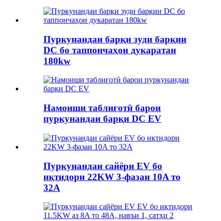
Пуркунандаи барқи зуди барқии
DC бо таппончаҳои дукаратаи
180kw
Намоиши таблиғотӣ барои
пуркунандаи барқи DC EV
Пуркунандаи сайёри EV бо
иқтидори 22KW 3-фазаи 10A то
32A