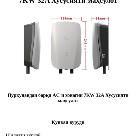
7KW 32A Хусусияти маҳсулот
Пуркунандаи барқи AC-и хонагии 7KW 32A Хусусияти
маҳсулот
Қувваи вурудӣ
Шиддати вурудӣ