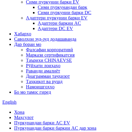
Сими пуркунии барқи EV
Сими пуркунандаи барқ
Сими пуркунии барқи DC
Адаптери пуркунии барқи EV
Адаптери барқии AC
Адаптери DC EV
Хабарҳо
Саволҳои зуд-зуд додашаванда
Дар бораи мо
Фалсафаи корпоративӣ
Маркази сертификатсия
Таърихи CHINAEVSE
Рӯйхати лоиҳаҳо
Раванди амалиёт
Диаграммаи таҷҳизот
Таҳқиқот ва рушд
Намоишгоҳҳо
Бо мо тамос гиред
English
Хона
Маҳсулот
Пуркунандаи барқи AC EV
Пуркунандаи барқи барқии AC дар хона