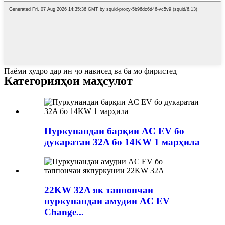
Паёми худро дар ин ҷо нависед ва ба мо фиристед
Категорияҳои маҳсулот
Пуркунандаи барқии AC EV бо
дукаратаи 32A бо 14KW 1 марҳила
22KW 32A як таппончаи
пуркунандаи амудии AC EV
Change...