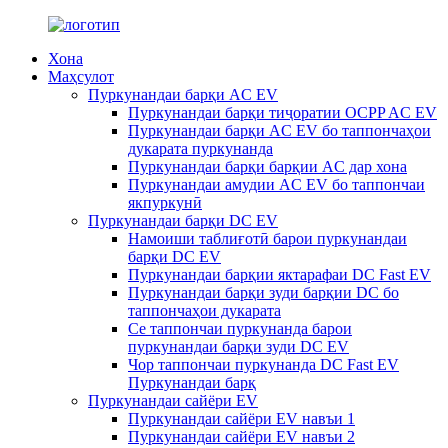
Хона
Маҳсулот
Пуркунандаи барқи AC EV
Пуркунандаи барқи тиҷоратии OCPP AC EV
Пуркунандаи барқи AC EV бо таппончаҳои
дукарата пуркунанда
Пуркунандаи барқи барқии AC дар хона
Пуркунандаи амудии AC EV бо таппончаи
якпуркунӣ
Пуркунандаи барқи DC EV
Намоиши таблиғотӣ барои пуркунандаи
барқи DC EV
Пуркунандаи барқии яктарафаи DC Fast EV
Пуркунандаи барқи зуди барқии DC бо
таппончаҳои дукарата
Се таппончаи пуркунанда барои
пуркунандаи барқи зуди DC EV
Чор таппончаи пуркунанда DC Fast EV
Пуркунандаи барқ
Пуркунандаи сайёри EV
Пуркунандаи сайёри EV навъи 1
Пуркунандаи сайёри EV навъи 2