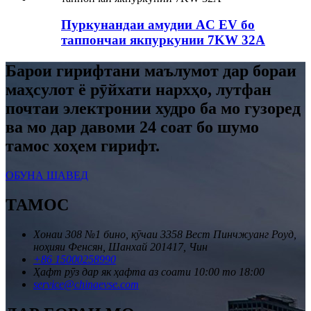
Пуркунандаи амудии AC EV бо
таппончаи якпуркунии 7KW 32A
Барои гирифтани маълумот дар бораи
маҳсулот ё рӯйхати нархҳо, лутфан
почтаи электронии худро ба мо гузоред
ва мо дар давоми 24 соат бо шумо
тамос хоҳем гирифт.
ОБУНА ШАВЕД
ТАМОС
Хонаи 308 №1 бино, кӯчаи 3358 Вест Пинчжуанг Роуд,
ноҳияи Фенсян, Шанхай 201417, Чин
+86 15000258990
Ҳафт рӯз дар як ҳафта аз соати 10:00 то 18:00
service@chinaevse.com