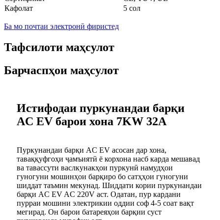
Кафолат
5 сол
Ба мо почтаи электронӣ фиристед
Тафсилоти маҳсулот
Барчаспҳои маҳсулот
Истифодаи пуркунандаи барқи
AC EV барои хона 7KW 32A
Пуркунандаи барқи AC EV асосан дар хона,
таваққуфгоҳи ҷамъиятӣ ё корхона насб карда мешавад
ва тавассути васлкунакҳои пуркунӣ намудҳои
гуногуни мошинҳои барқиро бо сатҳҳои гуногуни
шиддат таъмин мекунад. Шиддати кории пуркунандаи
барқи AC EV AC 220V аст. Одатан, пур кардани
пурраи мошини электрикии оддии соф 4-5 соат вақт
мегирад. Он барои батареяҳои барқии суст