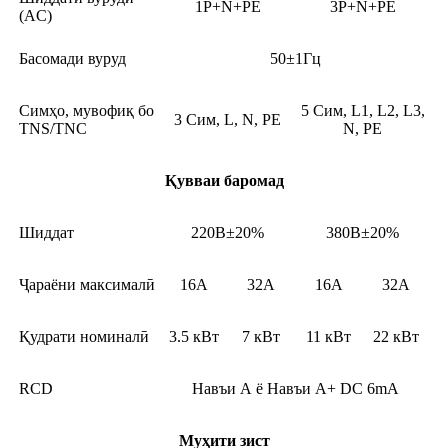
1P+N+PE
3P+N+PE
(AC)
Басомади вуруд
50±1Гц
Симҳо, мувофиқ бо
5 Сим, L1, L2, L3,
3 Сим, L, N, PE
TNS/TNC
N, PE
Қувваи баромад
Шиддат
220В±20%
380В±20%
Ҷараёни максималӣ
16А
32A
16А
32A
Қудрати номиналӣ
3.5 кВт
7 кВт
11 кВт
22 кВт
RCD
Навъи А ё Навъи А+ DC 6mA
Муҳити зист