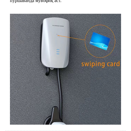
пуршаванда мувофиқ аст.