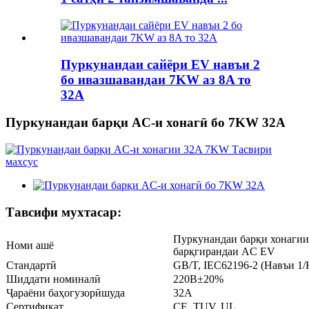
Пуркунандаи сайёри EV навъи 2
бо ивазшавандаи 7KW аз 8A то
32A
Пуркунандаи барқи AC-и хонагӣ бо 7KW 32A
Тавсифи мухтасар:
Пуркунандаи барқи хонаг
Номи ашё
барқгирандаи AC EV
Стандартӣ
GB/T, IEC62196-2 (Навъи 1/
Шиддати номиналӣ
220В±20%
Ҷараёни баҳогузорӣшуда
32A
Сертификат
CE, TUV, UL