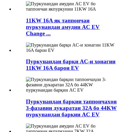
11KW 16A як таппончаи
пуркунандаи амудии AC EV
Change ...
Пуркунандаи барқи AC-и хонагии
11KW 16A барои EV
Пуркунандаи барқии таппончаҳои
3-фазавии дукаратаи 32A бо 44KW
пуркунандаи барқии AC EV