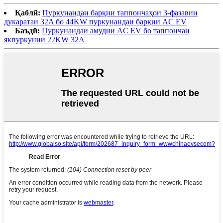
Қаблӣ:
Пуркунандаи барқии таппончаҳои 3-фазавии
дукаратаи 32A бо 44KW пуркунандаи барқии AC EV
Баъдӣ:
Пуркунандаи амудии AC EV бо таппончаи
якпуркунии 22KW 32A