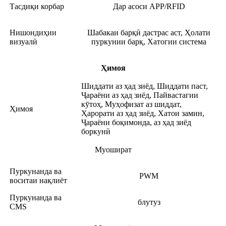
Тасдиқи корбар
Дар асоси APP/RFID
Нишондиҳии
Шабакаи барқӣ дастрас аст, Ҳолати
визуалӣ
пуркунии барқ, Хатогии система
Ҳимоя
Шиддати аз ҳад зиёд, Шиддати паст,
Ҷараёни аз ҳад зиёд, Пайвастагии
кӯтоҳ, Муҳофизат аз шиддат,
Ҳимоя
Ҳарорати аз ҳад зиёд, Хатои замин,
Ҷараёни боқимонда, аз ҳад зиёд
боркунӣ
Муошират
Пуркунанда ва
PWM
воситаи нақлиёт
Пуркунанда ва
блутуз
CMS