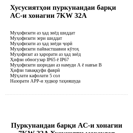
Хусусиятҳои пуркунандаи барқи
AC-и хонагии 7KW 32A
Муҳофизати аз ҳад зиёд шиддат
Муҳофизати зери шиддат
Муҳофизати аз ҳад зиёди ҷорӣ
Муҳофизати пайвастшавии кӯтоҳ
Муҳофизат аз ҳарорати аз ҳад зиёд
Ҳифзи обногузар IP65 ё IP67
Муҳофизати шоридан аз намуди А ё навъи В
Ҳифзи таваққуфи фаврӣ
Мӯҳлати кафолати 5 сол
Назорати APP-и худкор таҳияшуда
Пуркунандаи барқи AC-и хонагии