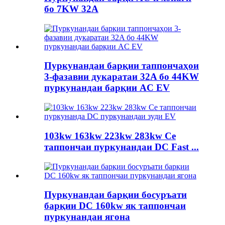
бо 7KW 32A
Пуркунандаи барқии таппончаҳои
3-фазавии дукаратаи 32A бо 44KW
пуркунандаи барқии AC EV
103kw 163kw 223kw 283kw Се
таппончаи пуркунандаи DC Fast ...
Пуркунандаи барқии босуръати
барқии DC 160kw як таппончаи
пуркунандаи ягона