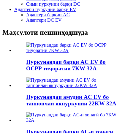
Сими пуркунии барқи DC
Адаптери пуркунии барқи EV
Адаптери барқии AC
Адаптери DC EV
Маҳсулоти пешниҳодшуда
Пуркунандаи барқи AC EV бо
OCPP тиҷоратии 7KW 32A
Пуркунандаи амудии AC EV бо
таппончаи якпуркунии 22KW 32A
Пуркунандаи барқи AC-и хонагӣ