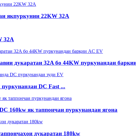
чаи якпуркунии 22KW 32A
W 32A
завии дукаратаи 32A бо 44KW пуркунандаи барқи
пуркунандаи DC Fast ...
DC 160kw як таппончаи пуркунандаи ягона
таппончаҳои дукаратаи 180kw