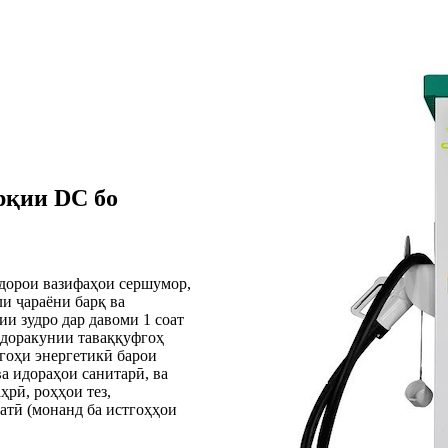
рқии DC бо
дорои вазифаҳои сершумор,
 ҷараёни барқ ​​ва
и зудро дар давоми 1 соат
идоракунии таваққуфгоҳ
гоҳи энергетикӣ барои
а идораҳои санитарӣ, ва
рӣ, роҳҳои тез,
атӣ (монанд ба истгоҳҳои