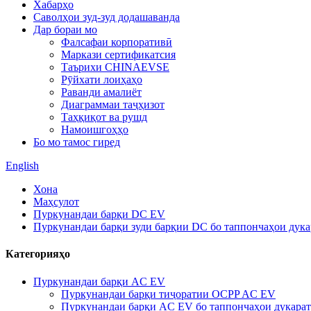
Хабарҳо
Саволҳои зуд-зуд додашаванда
Дар бораи мо
Фалсафаи корпоративӣ
Маркази сертификатсия
Таърихи CHINAEVSE
Рӯйхати лоиҳаҳо
Раванди амалиёт
Диаграммаи таҷҳизот
Таҳқиқот ва рушд
Намоишгоҳҳо
Бо мо тамос гиред
English
Хона
Маҳсулот
Пуркунандаи барқи DC EV
Пуркунандаи барқи зуди барқии DC бо таппончаҳои дука
Категорияҳо
Пуркунандаи барқи AC EV
Пуркунандаи барқи тиҷоратии OCPP AC EV
Пуркунандаи барқи AC EV бо таппончаҳои дукарат