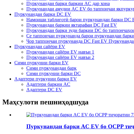
Пуркунандаи барқи барқии AC дар хона
Пуркунандаи амудии AC EV бо таппончаи якпурку
Пуркунандаи барқи DC EV
Намоиши таблиғотӣ барои пуркунандаи барқи DC 
Пуркунандаи барқии яктарафаи DC Fast EV
Пуркунандаи барқи зуди барқии DC бо таппончаҳои
Се таппончаи пуркунанда барои пуркунандаи барқ
Чор таппончаи пуркунанда DC Fast EV Пуркунанда
Пуркунандаи сайёри EV
Пуркунандаи сайёри EV навъи 1
Пуркунандаи сайёри EV навъи 2
Сими пуркунии барқи EV
Сими пуркунандаи барқ
Сими пуркунии барқи DC
Адаптери пуркунии барқи EV
Адаптери барқии AC
Адаптери DC EV
Маҳсулоти пешниҳодшуда
Пуркунандаи барқи AC EV бо OCPP ти