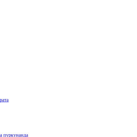
рата
а пуркунанда