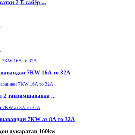
тҳи 2 E сайёр ...
A
A
мшавандаи 7KW 16A то 32A
 2 танзимшаванда ...
зшавандаи 7KW аз 8A то 32A
ҳои дукаратаи 160kw