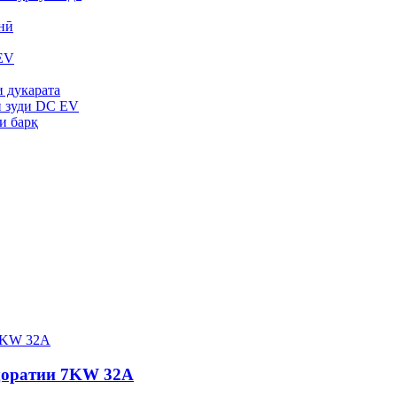
нӣ
EV
 дукарата
и зуди DC EV
и барқ
ҷоратии 7KW 32A