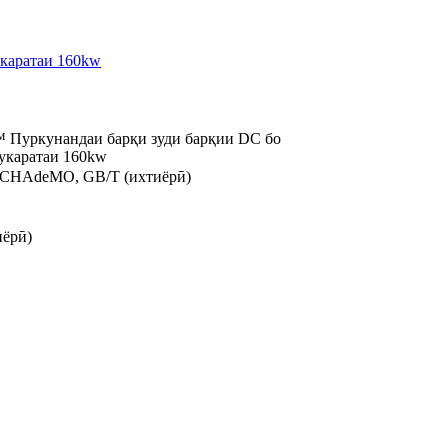
Пуркунандаи барқи зуди барқии DC бо
укаратаи 160kw
, CHAdeMO, GB/T (ихтиёрӣ)
иёрӣ)