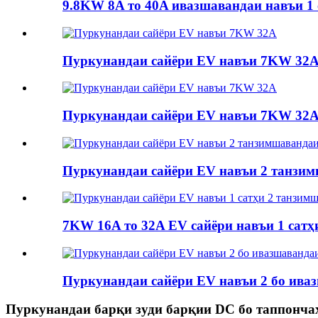
9.8KW 8A то 40A ивазшавандаи навъи 1 са
Пуркунандаи сайёри EV навъи 7KW 32
Пуркунандаи сайёри EV навъи 7KW 32
Пуркунандаи сайёри EV навъи 2 танзи
7KW 16A то 32A EV сайёри навъи 1 сатҳи
Пуркунандаи сайёри EV навъи 2 бо ива
Пуркунандаи барқи зуди барқии DC бо таппонча