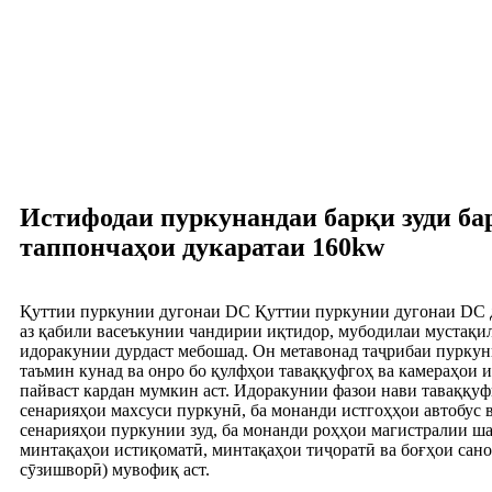
Истифодаи пуркунандаи барқи зуди ба
таппончаҳои дукаратаи 160kw
Қуттии пуркунии дугонаи DC Қуттии пуркунии дугонаи DC 
аз қабили васеъкунии чандирии иқтидор, мубодилаи мустақили
идоракунии дурдаст мебошад. Он метавонад таҷрибаи пуркуни
таъмин кунад ва онро бо қулфҳои таваққуфгоҳ ва камераҳои 
пайваст кардан мумкин аст. Идоракунии фазои нави таваққуф
сенарияҳои махсуси пуркунӣ, ба монанди истгоҳҳои автобус в
сенарияҳои пуркунии зуд, ба монанди роҳҳои магистралии шаҳ
минтақаҳои истиқоматӣ, минтақаҳои тиҷоратӣ ва боғҳои сано
сӯзишворӣ) мувофиқ аст.