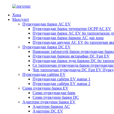
Хона
Маҳсулот
Пуркунандаи барқи AC EV
Пуркунандаи барқи тиҷоратии OCPP AC EV
Пуркунандаи барқи AC EV бо таппончаҳои ду
Пуркунандаи барқи барқии AC дар хона
Пуркунандаи амудии AC EV бо таппончаи як
Пуркунандаи барқи DC EV
Намоиши таблиғотӣ барои пуркунандаи барқ
Пуркунандаи барқии яктарафаи DC Fast EV
Пуркунандаи барқи зуди барқии DC бо таппо
Се таппончаи пуркунанда барои пуркунандаи
Чор таппончаи пуркунанда DC Fast EV Пурку
Пуркунандаи сайёри EV
Пуркунандаи сайёри EV навъи 1
Пуркунандаи сайёри EV навъи 2
Сими пуркунии барқи EV
Сими пуркунандаи барқ
Сими пуркунии барқи DC
Адаптери пуркунии барқи EV
Адаптери барқии AC
Адаптери DC EV