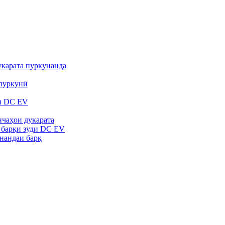
карата пуркунанда
пуркунӣ
и DC EV
нчаҳои дукарата
 барқи зуди DC EV
нандаи барқ