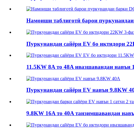
Намоиши таблиғотӣ барои пуркунандаи
Пуркунандаи сайёри EV бо иқтидори 22
11.5KW 8A то 48A ивазшавандаи навъи 1 
Пуркунандаи сайёри EV навъи 9.8KW 4
9.8KW 16A то 40A танзимшавандаи навъи 