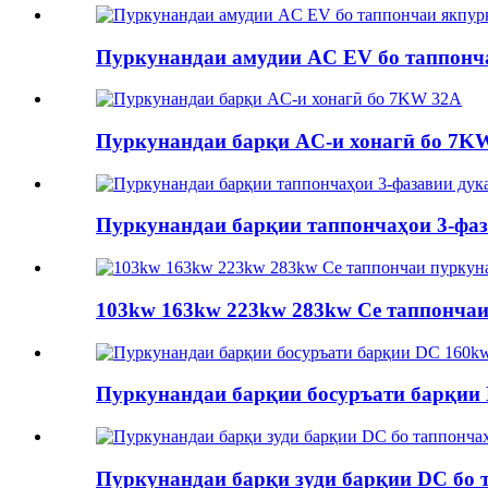
Пуркунандаи амудии AC EV бо таппон
Пуркунандаи барқи AC-и хонагӣ бо 7K
Пуркунандаи барқии таппончаҳои 3-фа
103kw 163kw 223kw 283kw Се таппончаи 
Пуркунандаи барқии босуръати барқии 
Пуркунандаи барқи зуди барқии DC бо 