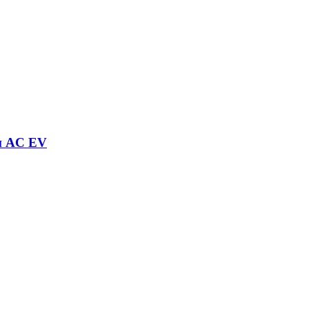
и AC EV