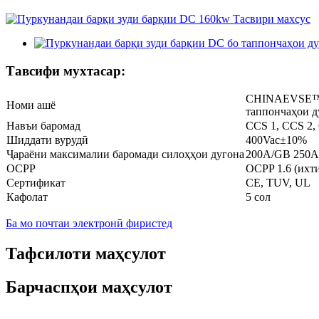
Тавсифи мухтасар:
CHINAEVSE™️ 
Номи ашё
таппончаҳои д
Навъи баромад
CCS 1, CCS 2
Шиддати вурудӣ
400Vac±10%
Ҷараёни максималии баромади силоҳҳои дугона
200A/GB 250A
OCPP
OCPP 1.6 (ихт
Сертификат
CE, TUV, UL
Кафолат
5 сол
Ба мо почтаи электронӣ фиристед
Тафсилоти маҳсулот
Барчаспҳои маҳсулот