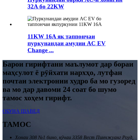
32A бо 22KW
11KW 16A як таппончаи
пуркунандаи амудии AC EV
Change ...
Барои гирифтани маълумот дар бораи
маҳсулот ё рӯйхати нархҳо, лутфан
почтаи электронии худро ба мо гузоред
ва мо дар давоми 24 соат бо шумо
тамос хоҳем гирифт.
ОБУНА ШАВЕД
ТАМОС
Хонаи 308 №1 бино, кӯчаи 3358 Вест Пинчжуанг Роуд,