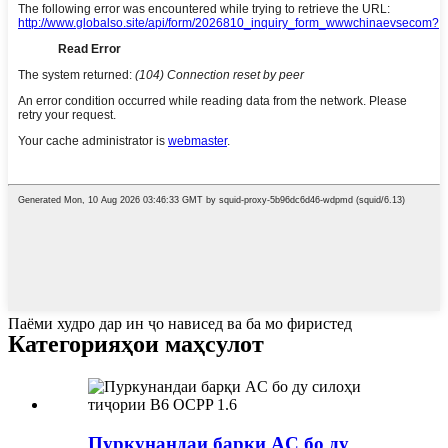
Паёми худро дар ин ҷо нависед ва ба мо фиристед
Категорияҳои маҳсулот
Пуркунандаи барқи AC бо ду