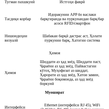
Тугмаи пахшкунӣ
Истгоҳи фаврӣ
Идоракунии APP бо васлаки
Тасдиқи корбар
барқгиранда ва пуркунандаи барқ/бар
асоси RFID/смартфон
Нишондиҳии
Шабакаи барқӣ дастрас аст, Ҳолати
визуалӣ
пуркунии барқ, Хатогии система
Ҳимоя
Шиддати аз ҳад зиёд, Шиддати паст,
Ҷараёни аз ҳад зиёд, Пайвастагии
кӯтоҳ, Муҳофизат аз шиддат,
Ҳимоя
Ҳарорати аз ҳад зиёд, Хатои замин,
Ҷараёни боқимонда, аз ҳад зиёд
боркунӣ
Муошират
Ethernet (интерфейси RJ 45), WiFi
Интерфейси