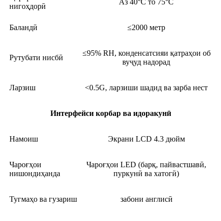
Аз 40°C то 75°C
нигоҳдорӣ
Баландӣ
≤2000 метр
≤95% RH, конденсатсияи қатраҳои об
Рутубати нисбӣ
вуҷуд надорад
Ларзиш
<0.5G, ларзиши шадид ва зарба нест
Интерфейси корбар ва идоракунӣ
Намоиш
Экрани LCD 4.3 дюйм
Чароғҳои
Чароғҳои LED (барқ, пайвастшавӣ,
нишондиҳанда
пуркунӣ ва хатогӣ)
Тугмаҳо ва гузариш
забони англисӣ