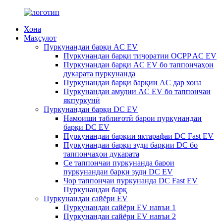
Хона
Маҳсулот
Пуркунандаи барқи AC EV
Пуркунандаи барқи тиҷоратии OCPP AC EV
Пуркунандаи барқи AC EV бо таппончаҳои
дукарата пуркунанда
Пуркунандаи барқи барқии AC дар хона
Пуркунандаи амудии AC EV бо таппончаи
якпуркунӣ
Пуркунандаи барқи DC EV
Намоиши таблиғотӣ барои пуркунандаи
барқи DC EV
Пуркунандаи барқии яктарафаи DC Fast EV
Пуркунандаи барқи зуди барқии DC бо
таппончаҳои дукарата
Се таппончаи пуркунанда барои
пуркунандаи барқи зуди DC EV
Чор таппончаи пуркунанда DC Fast EV
Пуркунандаи барқ
Пуркунандаи сайёри EV
Пуркунандаи сайёри EV навъи 1
Пуркунандаи сайёри EV навъи 2