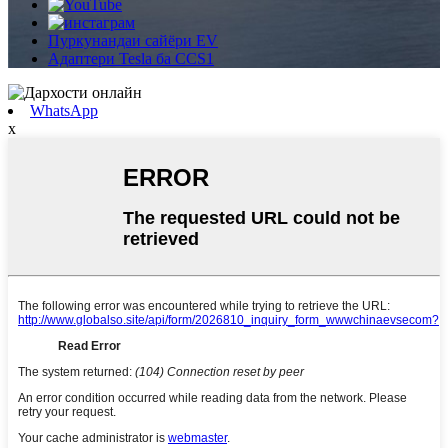
Пуркунандаи сайёри EV
Адаптери Tesla ба CCS1
WhatsApp
x