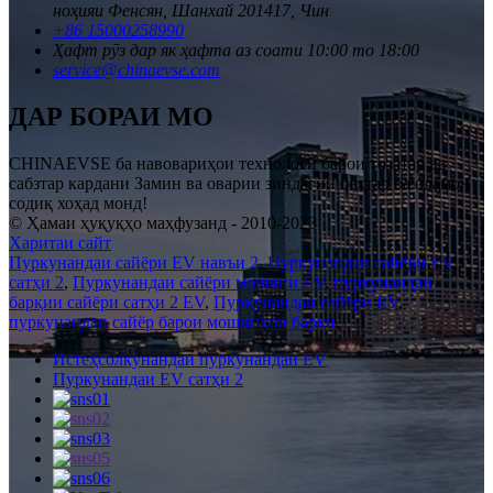
ноҳияи Фенсян, Шанхай 201417, Чин
+86 15000258990
Ҳафт рӯз дар як ҳафта аз соати 10:00 то 18:00
service@chinaevse.com
ДАР БОРАИ МО
CHINAEVSE ба навовариҳои технологӣ барои тозатар ва
сабзтар кардани Замин ва оварии зиндагии беҳтар ба одамон
содиқ хоҳад монд!
© Ҳамаи ҳуқуқҳо маҳфузанд - 2010-2023
Харитаи сайт
Пуркунандаи сайёри EV навъи 2
,
Пуркунандаи сайёри EV
сатҳи 2
,
Пуркунандаи сайёри мошини EV
,
пуркунандаи
барқии сайёри сатҳи 2 EV
,
Пуркунандаи сайёри EV
,
пуркунандаи сайёр барои мошинҳои барқӣ
,
Истеҳсолкунандаи пуркунандаи EV
Пуркунандаи EV сатҳи 2