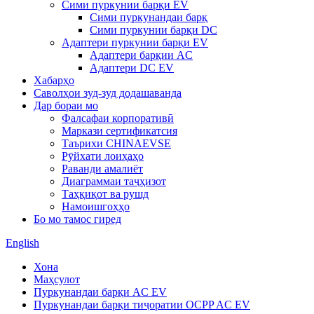
Сими пуркунии барқи EV
Сими пуркунандаи барқ
Сими пуркунии барқи DC
Адаптери пуркунии барқи EV
Адаптери барқии AC
Адаптери DC EV
Хабарҳо
Саволҳои зуд-зуд додашаванда
Дар бораи мо
Фалсафаи корпоративӣ
Маркази сертификатсия
Таърихи CHINAEVSE
Рӯйхати лоиҳаҳо
Раванди амалиёт
Диаграммаи таҷҳизот
Таҳқиқот ва рушд
Намоишгоҳҳо
Бо мо тамос гиред
English
Хона
Маҳсулот
Пуркунандаи барқи AC EV
Пуркунандаи барқи тиҷоратии OCPP AC EV