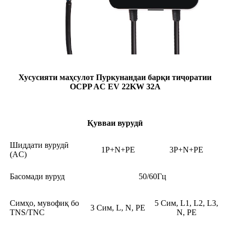
Хусусияти маҳсулот Пуркунандаи барқи тиҷоратии
OCPP AC EV 22KW 32A
Қувваи вурудӣ
Шиддати вурудӣ
1P+N+PE
3P+N+PE
(AC)
Басомади вуруд
50/60Гц
Симҳо, мувофиқ бо
5 Сим, L1, L2, L3,
3 Сим, L, N, PE
TNS/TNC
N, PE