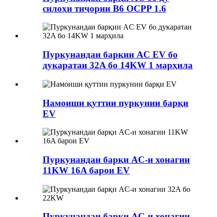
силоҳи тиҷории B6 OCPP 1.6
Пуркунандаи барқии AC EV бо
дукаратаи 32A бо 14KW 1 марҳила
Намоиши қуттии пуркунии барқи
EV
Пуркунандаи барқи AC-и хонагии
11KW 16A барои EV
Пуркунандаи барқи AC-и хонагии