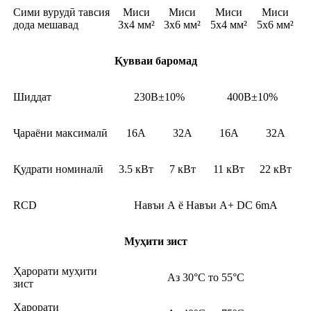
Сими вурудӣ тавсия
Миси
Миси
Миси
Миси
дода мешавад
3x4 мм²
3x6 мм²
5x4 мм²
5x6 мм²
Қувваи баромад
Шиддат
230В±10%
400В±10%
Ҷараёни максималӣ
16А
32A
16А
32A
Қудрати номиналӣ
3.5 кВт
7 кВт
11 кВт
22 кВт
RCD
Навъи А ё Навъи А+ DC 6mA
Муҳити зист
Ҳарорати муҳити
Аз 30°C то 55°C
зист
Ҳарорати