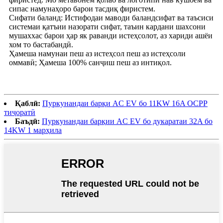
сипас намунаҳоро барои тасдиқ фиристем.
Сифати баланд: Истифодаи маводи баландсифат ва таъсиси
системаи қатъии назорати сифат, таъин кардани шахсони
мушаххас барои ҳар як раванди истеҳсолот, аз хариди ашёи
хом то бастабандӣ.
Ҳамеша намунаи пеш аз истеҳсол пеш аз истеҳсоли
оммавӣ; Ҳамеша 100% санҷиш пеш аз интиқол.
Қаблӣ:
Пуркунандаи барқи AC EV бо 11KW 16A OCPP
тиҷоратӣ
Баъдӣ:
Пуркунандаи барқии AC EV бо дукаратаи 32A бо
14KW 1 марҳила