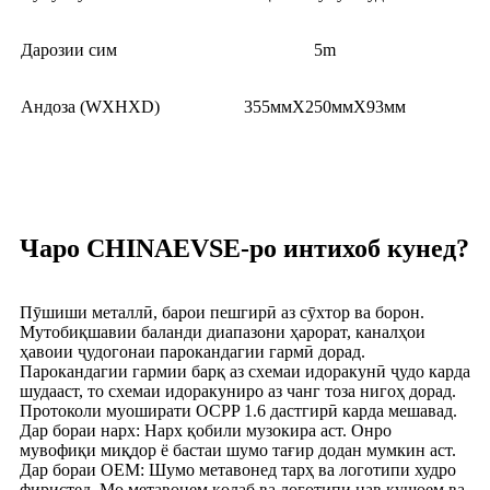
Дарозии сим
5m
Андоза (WXHXD)
355ммX250ммX93мм
Чаро CHINAEVSE-ро интихоб кунед?
Пӯшиши металлӣ, барои пешгирӣ аз сӯхтор ва борон.
Мутобиқшавии баланди диапазони ҳарорат, каналҳои
ҳавоии ҷудогонаи парокандагии гармӣ дорад.
Парокандагии гармии барқ ​​аз схемаи идоракунӣ ҷудо карда
шудааст, то схемаи идоракуниро аз чанг тоза нигоҳ дорад.
Протоколи муоширати OCPP 1.6 дастгирӣ карда мешавад.
Дар бораи нарх: Нарх қобили музокира аст. Онро
мувофиқи миқдор ё бастаи шумо тағир додан мумкин аст.
Дар бораи OEM: Шумо метавонед тарҳ ва логотипи худро
фиристед. Мо метавонем қолаб ва логотипи нав кушоем ва