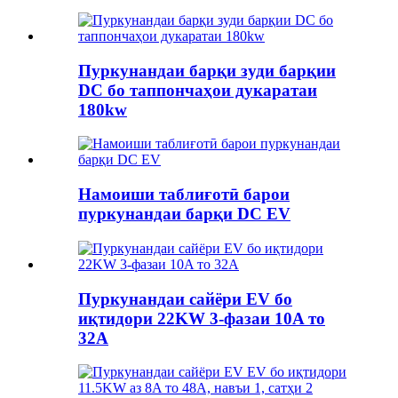
Пуркунандаи барқи зуди барқии
DC бо таппончаҳои дукаратаи
180kw
Намоиши таблиғотӣ барои
пуркунандаи барқи DC EV
Пуркунандаи сайёри EV бо
иқтидори 22KW 3-фазаи 10A то
32A