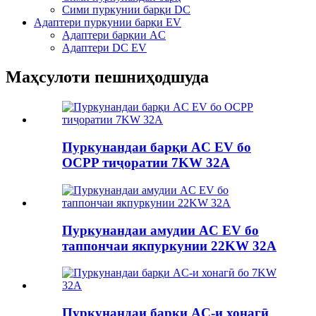
Сими пуркунии барқи DC
Адаптери пуркунии барқи EV
Адаптери барқии AC
Адаптери DC EV
Маҳсулоти пешниҳодшуда
Пуркунандаи барқи AC EV бо
OCPP тиҷоратии 7KW 32A
Пуркунандаи амудии AC EV бо
таппончаи якпуркунии 22KW 32A
Пуркунандаи барқи AC-и хонагӣ