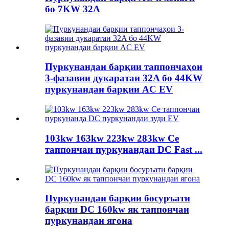
бо 7KW 32A
Пуркунандаи барқии таппончаҳои
3-фазавии дукаратаи 32A бо 44KW
пуркунандаи барқии AC EV
103kw 163kw 223kw 283kw Се
таппончаи пуркунандаи DC Fast ...
Пуркунандаи барқии босуръати
барқии DC 160kw як таппончаи
пуркунандаи ягона