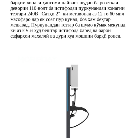
барқии хонагӣ ҳангоми пайваст шудан ба розеткаи
девории 110-волт ба истифодаи пуркунандаи хонагии
тезтари 240В "Сатҳи 2", ки метавонад аз 12 то 60 мил
масофаро дар як соат пур кунад, боз ҳам беҳтар
мешавад. Пуркунандаи тезтар ба шумо кӯмак мекунад,
ки аз EV-и худ бештар истифода баред ва барои
сафарҳои маҳаллӣ ва дури худ мошини барқӣ ронед.