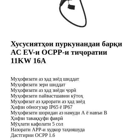
Хусусиятҳои пуркунандаи барқи
AC EV-и OCPP-и тиҷоратии
11KW 16A
Муҳофизати аз ҳад зиёд шиддат
Муҳофизати зери шиддат
Муҳофизати аз ҳад зиёди ҷорӣ
Муҳофизати пайвастшавии кӯтоҳ
Муҳофизат аз ҳарорати аз ҳад зиёд
Ҳифзи обногузар IP65 ё IP67
Муҳофизати шоридан аз намуди А ё навъи В
Ҳифзи таваққуфи фаврӣ
Мӯҳлати кафолати 5 сол
Назорати APP-и худкор таҳияшуда
Дастгирии OCPP 1.6