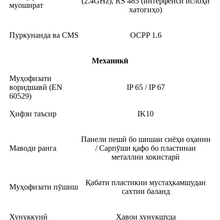
(2.4GHz), RS 485 (интерфейси ислоҳи
муошират
хатогиҳо)
Пуркунанда ва CMS
OCPP 1.6
Механикӣ
Муҳофизати
воридшавӣ (EN
IP 65 / IP 67
60529)
Ҳифзи таъсир
IK10
Панели пешӣ бо шишаи сиёҳи оҳанин
Маводи ранга
/ Сарпӯши қафо бо пластинаи
металлии хокистарӣ
Қабати пластикии мустаҳкамшудаи
Муҳофизати пӯшиш
сахтии баланд
Хунуккунӣ
Ҳавои хунукшуда