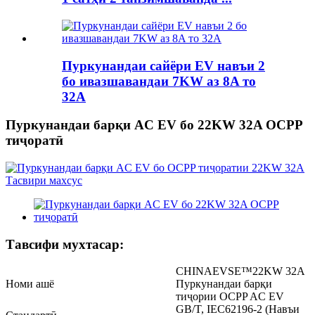
Пуркунандаи сайёри EV навъи 2
бо ивазшавандаи 7KW аз 8A то
32A
Пуркунандаи барқи AC EV бо 22KW 32A OCPP
тиҷоратӣ
Тавсифи мухтасар:
CHINAEVSE™️22KW 32A
Номи ашё
Пуркунандаи барқи
тиҷории OCPP AC EV
GB/T, IEC62196-2 (Навъи