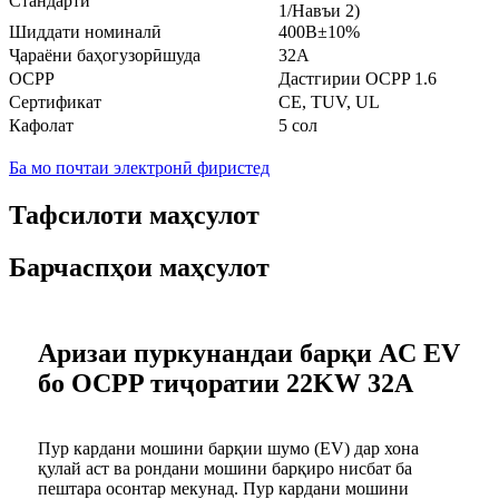
Стандартӣ
1/Навъи 2)
Шиддати номиналӣ
400В±10%
Ҷараёни баҳогузорӣшуда
32A
OCPP
Дастгирии OCPP 1.6
Сертификат
CE, TUV, UL
Кафолат
5 сол
Ба мо почтаи электронӣ фиристед
Тафсилоти маҳсулот
Барчаспҳои маҳсулот
Аризаи пуркунандаи барқи AC EV
бо OCPP тиҷоратии 22KW 32A
Пур кардани мошини барқии шумо (EV) дар хона
қулай аст ва рондани мошини барқиро нисбат ба
пештара осонтар мекунад. Пур кардани мошини