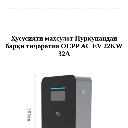
Хусусияти маҳсулот Пуркунандаи
барқи тиҷоратии OCPP AC EV 22KW
32A