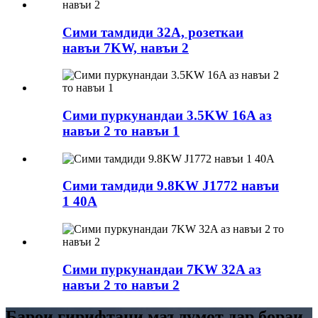
Сими тамдиди 32A, розеткаи
навъи 7KW, навъи 2
Сими пуркунандаи 3.5KW 16A аз
навъи 2 то навъи 1
Сими тамдиди 9.8KW J1772 навъи
1 40A
Сими пуркунандаи 7KW 32A аз
навъи 2 то навъи 2
Барои гирифтани маълумот дар бораи