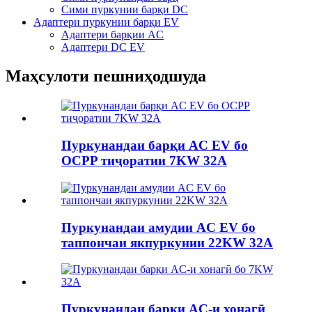
Сими пуркунии барқи DC
Адаптери пуркунии барқи EV
Адаптери барқии AC
Адаптери DC EV
Маҳсулоти пешниҳодшуда
Пуркунандаи барқи AC EV бо
OCPP тиҷоратии 7KW 32A
Пуркунандаи амудии AC EV бо
таппончаи якпуркунии 22KW 32A
Пуркунандаи барқи AC-и хонагӣ