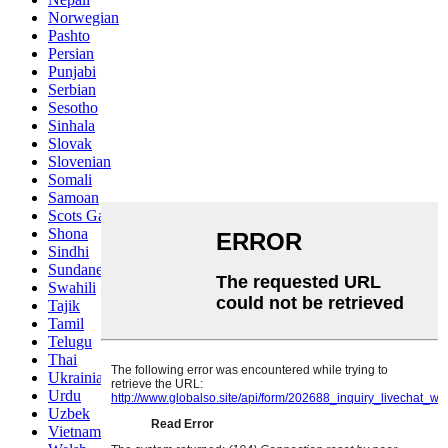
Norwegian
Pashto
Persian
Punjabi
Serbian
Sesotho
Sinhala
Slovak
Slovenian
Somali
Samoan
Scots Gaelic
Shona
Sindhi
Sundanese
Swahili
Tajik
Tamil
Telugu
Thai
Ukrainian
Urdu
Uzbek
Vietnamese