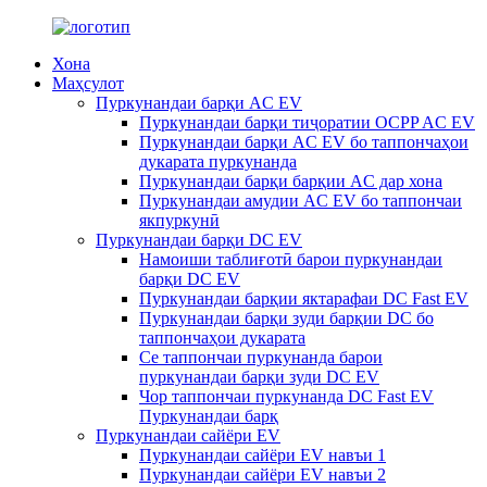
Хона
Маҳсулот
Пуркунандаи барқи AC EV
Пуркунандаи барқи тиҷоратии OCPP AC EV
Пуркунандаи барқи AC EV бо таппончаҳои
дукарата пуркунанда
Пуркунандаи барқи барқии AC дар хона
Пуркунандаи амудии AC EV бо таппончаи
якпуркунӣ
Пуркунандаи барқи DC EV
Намоиши таблиғотӣ барои пуркунандаи
барқи DC EV
Пуркунандаи барқии яктарафаи DC Fast EV
Пуркунандаи барқи зуди барқии DC бо
таппончаҳои дукарата
Се таппончаи пуркунанда барои
пуркунандаи барқи зуди DC EV
Чор таппончаи пуркунанда DC Fast EV
Пуркунандаи барқ
Пуркунандаи сайёри EV
Пуркунандаи сайёри EV навъи 1
Пуркунандаи сайёри EV навъи 2