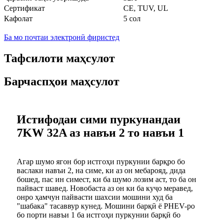
Сертификат
CE, TUV, UL
Кафолат
5 сол
Ба мо почтаи электронӣ фиристед
Тафсилоти маҳсулот
Барчаспҳои маҳсулот
Истифодаи сими пуркунандаи
7KW 32A аз навъи 2 то навъи 1
Агар шумо ягон бор истгоҳи пуркунии барқро бо
васлаки навъи 2, на симе, ки аз он мебарояд, дида
бошед, пас ин симест, ки ба шумо лозим аст, то ба он
пайваст шавед. Новобаста аз он ки ба куҷо меравед,
онро ҳамчун пайвасти шахсии мошини худ ба
"шабака" тасаввур кунед. Мошини барқӣ ё PHEV-ро
бо порти навъи 1 ба истгоҳи пуркунии барқӣ бо