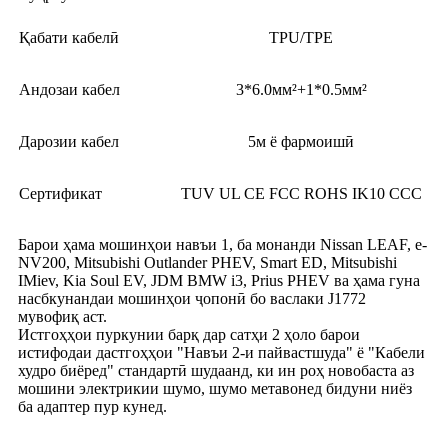
Қабати кабелӣ
TPU/TPE
Андозаи кабел
3*6.0мм²+1*0.5мм²
Дарозии кабел
5м ё фармоишӣ
Сертификат
TUV UL CE FCC ROHS IK10 CCC
Барои ҳама мошинҳои навъи 1, ба монанди Nissan LEAF, e-
NV200, Mitsubishi Outlander PHEV, Smart ED, Mitsubishi
IMiev, Kia Soul EV, JDM BMW i3, Prius PHEV ва ҳама гуна
насбкунандаи мошинҳои ҷопонӣ бо васлаки J1772
мувофиқ аст.
Истгоҳҳои пуркунии барқ ​​дар сатҳи 2 ҳоло барои
истифодаи дастгоҳҳои "Навъи 2-и пайвастшуда" ё "Кабели
худро биёред" стандартӣ шудаанд, ки ин роҳ новобаста аз
мошини электрикии шумо, шумо метавонед бидуни ниёз
ба адаптер пур кунед.