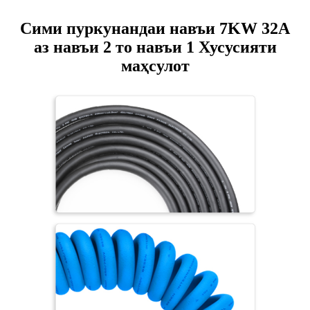
Сими пуркунандаи навъи 7KW 32A
аз навъи 2 то навъи 1 Хусусияти
маҳсулот