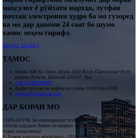
маҳсулот ё рӯйхати нархҳо, лутфан
почтаи электронии худро ба мо гузоред
ва мо дар давоми 24 соат бо шумо
тамос хоҳем гирифт.
ОБУНА ШАВЕД
ТАМОС
Хонаи 308 №1 бино, кӯчаи 3358 Вест Пинчжуанг Роуд,
ноҳияи Фенсян, Шанхай 201417, Чин
+86 15000258990
Ҳафт рӯз дар як ҳафта аз соати 10:00 то 18:00
service@chinaevse.com
ДАР БОРАИ МО
CHINAEVSE ба навовариҳои технологӣ барои тозатар ва
сабзтар кардани Замин ва оварии зиндагии беҳтар ба одамон
содиқ хоҳад монд!
© Ҳамаи ҳуқуқҳо маҳфузанд - 2010-2023