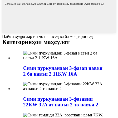
Паёми худро дар ин ҷо нависед ва ба мо фиристед
Категорияҳои маҳсулот
Сими пуркунандаи 3-фазаи навъи
2 ба навъи 2 11KW 16A
Сими пуркунандаи 3-фазавии
22KW 32A аз навъи 2 то навъи 2