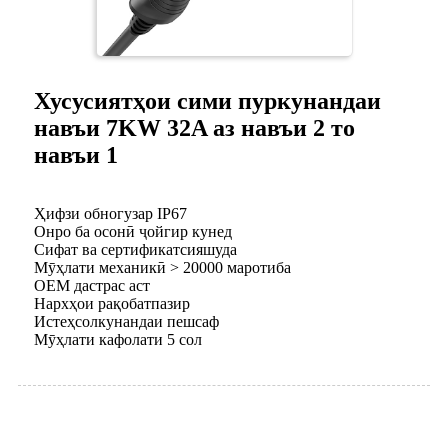
Хусусиятҳои сими пуркунандаи
навъи 7KW 32A аз навъи 2 то
навъи 1
Ҳифзи обногузар IP67
Онро ба осонӣ ҷойгир кунед
Сифат ва сертификатсияшуда
Мӯҳлати механикӣ > 20000 маротиба
OEM дастрас аст
Нархҳои рақобатпазир
Истеҳсолкунандаи пешсаф
Мӯҳлати кафолати 5 сол