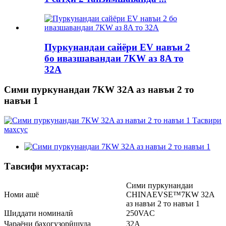
Пуркунандаи сайёри EV навъи 2
бо ивазшавандаи 7KW аз 8A то
32A
Сими пуркунандаи 7KW 32A аз навъи 2 то
навъи 1
Тавсифи мухтасар:
Сими пуркунандаи
Номи ашё
CHINAEVSE™️7KW 32A
аз навъи 2 то навъи 1
Шиддати номиналӣ
250VAC
Ҷараёни баҳогузорӣшуда
32A