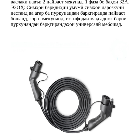
васлаки навъи 2 пайваст мекунад. 1 фаза бо баҳои 32А.
ЭЗОҲ: Симҳои барқдиҳии умумӣ симҳои дарозкунӣ
нестанд ва агар ба пуркунандаи барқгиранда пайваст
бошанд, кор намекунанд, истифодаи мақсаднок барои
пуркунандаи барқгирандаҳои универсалӣ мебошад.