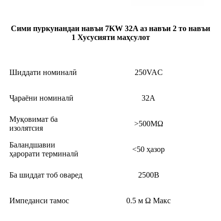
Сими пуркунандаи навъи 7KW 32A аз навъи 2 то навъи
1 Хусусияти маҳсулот
Шиддати номиналӣ
250VAC
Ҷараёни номиналӣ
32A
Муқовимат ба
>500MΩ
изолятсия
Баландшавии
<50 ҳазор
ҳарорати терминалӣ
Ба шиддат тоб оваред
2500В
Импеданси тамос
0.5 м Ω Макс