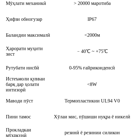
Мӯҳлати механикӣ
> 20000 маротиба
Ҳифзи обногузар
IP67
Баландии максималӣ
<2000м
Ҳарорати муҳити
﹣40℃ ~ +75℃
зист
Рутубати нисбӣ
0-95% ғайриконденсӣ
Истеъмоли қувваи
барқ ​​дар ҳолати
<8W
интизорӣ
Маводи пӯст
Термопластикии UL94 V0
Пини тамос
Хӯлаи мис, пӯшиши нуқра ё никелӣ
Прокладкаи
резинӣ ё резинии силикон
мӯҳркунӣ