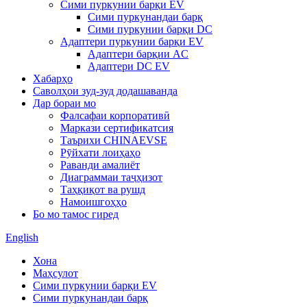
Сими пуркунии барқи EV
Сими пуркунандаи барқ
Сими пуркунии барқи DC
Адаптери пуркунии барқи EV
Адаптери барқии AC
Адаптери DC EV
Хабарҳо
Саволҳои зуд-зуд додашаванда
Дар бораи мо
Фалсафаи корпоративӣ
Маркази сертификатсия
Таърихи CHINAEVSE
Рӯйхати лоиҳаҳо
Раванди амалиёт
Диаграммаи таҷҳизот
Таҳқиқот ва рушд
Намоишгоҳҳо
Бо мо тамос гиред
English
Хона
Маҳсулот
Сими пуркунии барқи EV
Сими пуркунандаи барқ