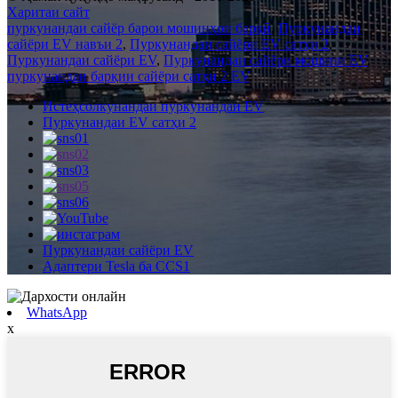
Харитаи сайт
пуркунандаи сайёр барои мошинҳои барқӣ
,
Пуркунандаи
сайёри EV навъи 2
,
Пуркунандаи сайёри EV сатҳи 2
,
Пуркунандаи сайёри EV
,
Пуркунандаи сайёри мошини EV
,
пуркунандаи барқии сайёри сатҳи 2 EV
,
Истеҳсолкунандаи пуркунандаи EV
Пуркунандаи EV сатҳи 2
Пуркунандаи сайёри EV
Адаптери Tesla ба CCS1
WhatsApp
x