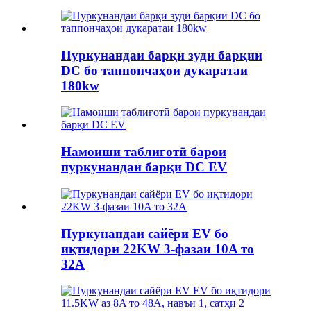
Пуркунандаи барқи зуди барқии
DC бо таппончаҳои дукаратаи
180kw
Намоиши таблиғотӣ барои
пуркунандаи барқи DC EV
Пуркунандаи сайёри EV бо
иқтидори 22KW 3-фазаи 10A то
32A