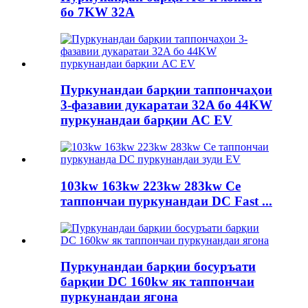
бо 7KW 32A
Пуркунандаи барқии таппончаҳои
3-фазавии дукаратаи 32A бо 44KW
пуркунандаи барқии AC EV
103kw 163kw 223kw 283kw Се
таппончаи пуркунандаи DC Fast ...
Пуркунандаи барқии босуръати
барқии DC 160kw як таппончаи
пуркунандаи ягона