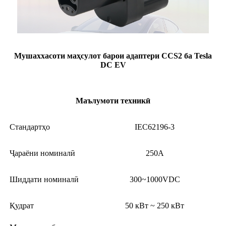
Мушаххасоти маҳсулот барои адаптери CCS2 ба Tesla
DC EV
Маълумоти техникӣ
Стандартҳо
IEC62196-3
Ҷараёни номиналӣ
250А
Шиддати номиналӣ
300~1000VDC
Қудрат
50 кВт ~ 250 кВт