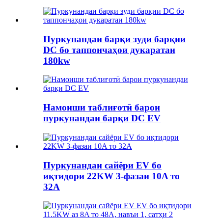
Пуркунандаи барқи зуди барқии
DC бо таппончаҳои дукаратаи
180kw
Намоиши таблиғотӣ барои
пуркунандаи барқи DC EV
Пуркунандаи сайёри EV бо
иқтидори 22KW 3-фазаи 10A то
32A