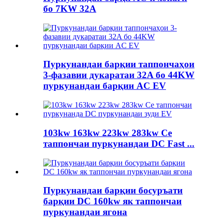
бо 7KW 32A
Пуркунандаи барқии таппончаҳои
3-фазавии дукаратаи 32A бо 44KW
пуркунандаи барқии AC EV
103kw 163kw 223kw 283kw Се
таппончаи пуркунандаи DC Fast ...
Пуркунандаи барқии босуръати
барқии DC 160kw як таппончаи
пуркунандаи ягона