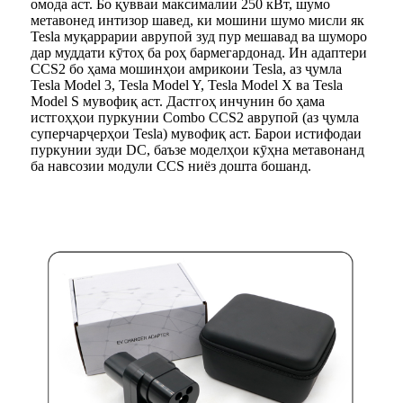
омода аст. Бо қувваи максималии 250 кВт, шумо
метавонед интизор шавед, ки мошини шумо мисли як
Tesla муқаррарии аврупоӣ зуд пур мешавад ва шуморо
дар муддати кӯтоҳ ба роҳ бармегардонад. Ин адаптери
CCS2 бо ҳама мошинҳои амрикоии Tesla, аз ҷумла
Tesla Model 3, Tesla Model Y, Tesla Model X ва Tesla
Model S мувофиқ аст. Дастгоҳ инчунин бо ҳама
истгоҳҳои пуркунии Combo CCS2 аврупоӣ (аз ҷумла
суперчарҷерҳои Tesla) мувофиқ аст. Барои истифодаи
пуркунии зуди DC, баъзе моделҳои кӯҳна метавонанд
ба навсозии модули CCS ниёз дошта бошанд.