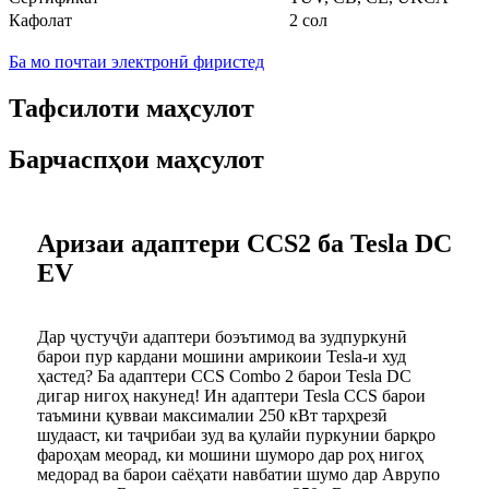
Кафолат
2 сол
Ба мо почтаи электронӣ фиристед
Тафсилоти маҳсулот
Барчаспҳои маҳсулот
Аризаи адаптери CCS2 ба Tesla DC
EV
Дар ҷустуҷӯи адаптери боэътимод ва зудпуркунӣ
барои пур кардани мошини амрикоии Tesla-и худ
ҳастед? Ба адаптери CCS Combo 2 барои Tesla DC
дигар нигоҳ накунед! Ин адаптери Tesla CCS барои
таъмини қувваи максималии 250 кВт тарҳрезӣ
шудааст, ки таҷрибаи зуд ва қулайи пуркунии барқро
фароҳам меорад, ки мошини шуморо дар роҳ нигоҳ
медорад ва барои саёҳати навбатии шумо дар Аврупо