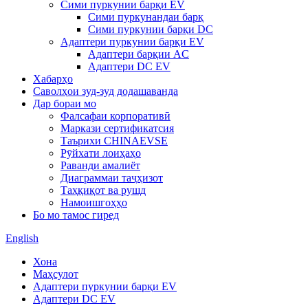
Сими пуркунии барқи EV
Сими пуркунандаи барқ
Сими пуркунии барқи DC
Адаптери пуркунии барқи EV
Адаптери барқии AC
Адаптери DC EV
Хабарҳо
Саволҳои зуд-зуд додашаванда
Дар бораи мо
Фалсафаи корпоративӣ
Маркази сертификатсия
Таърихи CHINAEVSE
Рӯйхати лоиҳаҳо
Раванди амалиёт
Диаграммаи таҷҳизот
Таҳқиқот ва рушд
Намоишгоҳҳо
Бо мо тамос гиред
English
Хона
Маҳсулот
Адаптери пуркунии барқи EV
Адаптери DC EV