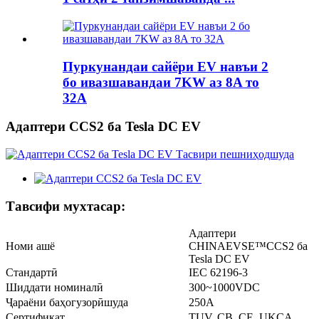
Пуркунандаи сайёри EV навъи 2
бо ивазшавандаи 7KW аз 8A то
32A
Адаптери CCS2 ба Tesla DC EV
Тавсифи мухтасар:
Адаптери
Номи ашё
CHINAEVSE™️CCS2 ба
Tesla DC EV
Стандартӣ
IEC 62196-3
Шиддати номиналӣ
300~1000VDC
Ҷараёни баҳогузорӣшуда
250А
Сертификат
TUV, CB, CE, UKCA