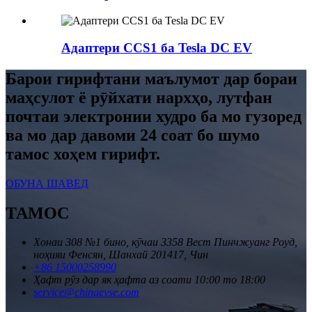
Адаптери CCS1 ба Tesla DC EV
Барои гирифтани маълумот дар бораи
маҳсулот ё рӯйхати нархҳо, лутфан
почтаи электронии худро ба мо гузоред
ва мо дар давоми 24 соат бо шумо
тамос хоҳем гирифт.
ОБУНА ШАВЕД
ТАМОС
Хонаи 308 №1 бино, кӯчаи 3358 Вест Пинчжуанг Роуд,
ноҳияи Фенсян, Шанхай 201417, Чин
+86 15000258990
Ҳафт рӯз дар як ҳафта аз соати 10:00 то 18:00
service@chinaevse.com