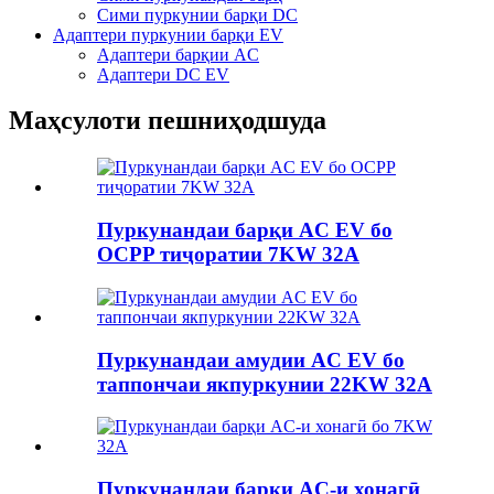
Сими пуркунии барқи DC
Адаптери пуркунии барқи EV
Адаптери барқии AC
Адаптери DC EV
Маҳсулоти пешниҳодшуда
Пуркунандаи барқи AC EV бо
OCPP тиҷоратии 7KW 32A
Пуркунандаи амудии AC EV бо
таппончаи якпуркунии 22KW 32A
Пуркунандаи барқи AC-и хонагӣ