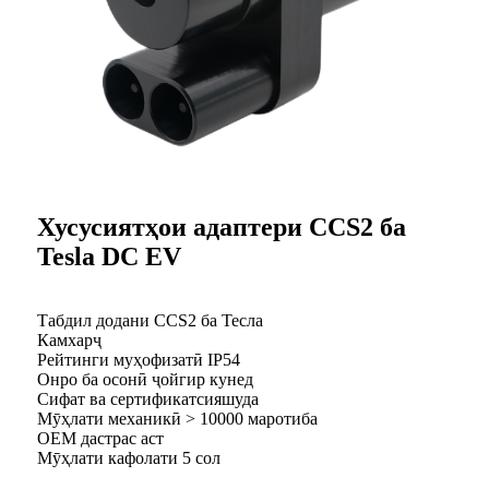
Хусусиятҳои адаптери CCS2 ба
Tesla DC EV
Табдил додани CCS2 ба Тесла
Камхарҷ
Рейтинги муҳофизатӣ IP54
Онро ба осонӣ ҷойгир кунед
Сифат ва сертификатсияшуда
Мӯҳлати механикӣ > 10000 маротиба
OEM дастрас аст
Мӯҳлати кафолати 5 сол