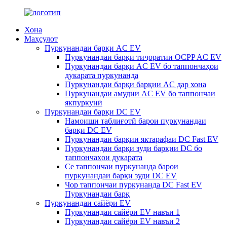
Хона
Маҳсулот
Пуркунандаи барқи AC EV
Пуркунандаи барқи тиҷоратии OCPP AC EV
Пуркунандаи барқи AC EV бо таппончаҳои
дукарата пуркунанда
Пуркунандаи барқи барқии AC дар хона
Пуркунандаи амудии AC EV бо таппончаи
якпуркунӣ
Пуркунандаи барқи DC EV
Намоиши таблиғотӣ барои пуркунандаи
барқи DC EV
Пуркунандаи барқии яктарафаи DC Fast EV
Пуркунандаи барқи зуди барқии DC бо
таппончаҳои дукарата
Се таппончаи пуркунанда барои
пуркунандаи барқи зуди DC EV
Чор таппончаи пуркунанда DC Fast EV
Пуркунандаи барқ
Пуркунандаи сайёри EV
Пуркунандаи сайёри EV навъи 1
Пуркунандаи сайёри EV навъи 2