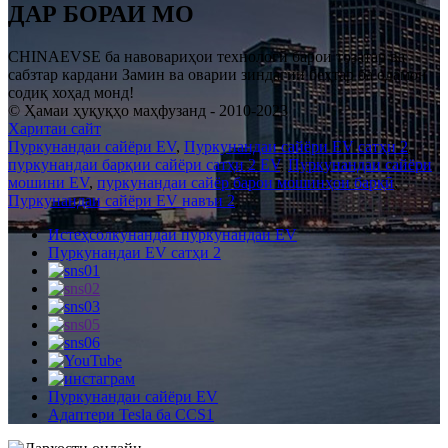
ДАР БОРАИ МО
CHINAEVSE ба навовариҳои технологӣ барои тозатар ва
сабзтар кардани Замин ва оварии зиндагии беҳтар ба одамон
содиқ хоҳад монд!
© Ҳамаи ҳуқуқҳо маҳфузанд - 2010-2023
Харитаи сайт
Пуркунандаи сайёри EV
,
Пуркунандаи сайёри EV сатҳи 2
,
пуркунандаи барқии сайёри сатҳи 2 EV
,
Пуркунандаи сайёри
мошини EV
,
пуркунандаи сайёр барои мошинҳои барқӣ
,
Пуркунандаи сайёри EV навъи 2
,
Истеҳсолкунандаи пуркунандаи EV
Пуркунандаи EV сатҳи 2
Пуркунандаи сайёри EV
Адаптери Tesla ба CCS1