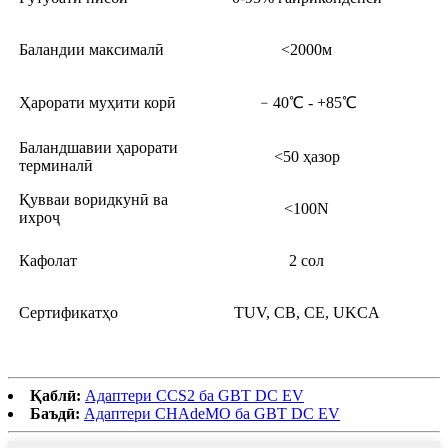
Баландии максималӣ
<2000м
Ҳарорати муҳити корӣ
﹣40℃ - +85℃
Баландшавии ҳарорати
<50 ҳазор
терминалӣ
Қувваи воридкунӣ ва
<100N
ихроҷ
Кафолат
2 сол
Сертификатҳо
TUV, CB, CE, UKCA
Қаблӣ:
Адаптери CCS2 ба GBT DC EV
Баъдӣ:
Адаптери CHAdeMO ба GBT DC EV