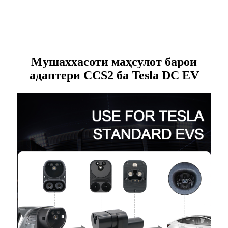
Мушаххасоти маҳсулот барои
адаптери CCS2 ба Tesla DC EV