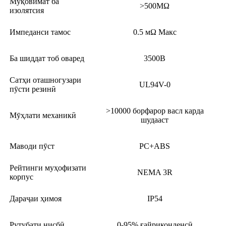
Муқовимат ба
>500MΩ
изолятсия
Импеданси тамос
0.5 мΩ Макс
Ба шиддат тоб оваред
3500В
Сатҳи оташногузари
UL94V-0
пӯсти резинӣ
>10000 борфарор васл карда
Мӯҳлати механикӣ
шудааст
Маводи пӯст
PC+ABS
Рейтинги муҳофизати
NEMA 3R
корпус
Дараҷаи ҳимоя
IP54
Рутубати нисбӣ
0-95% ғайриконденсӣ