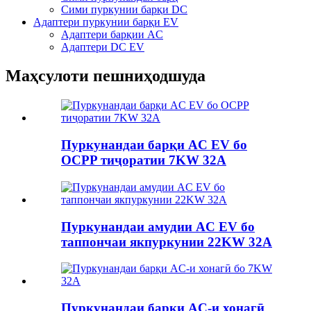
Сими пуркунии барқи DC
Адаптери пуркунии барқи EV
Адаптери барқии AC
Адаптери DC EV
Маҳсулоти пешниҳодшуда
Пуркунандаи барқи AC EV бо
OCPP тиҷоратии 7KW 32A
Пуркунандаи амудии AC EV бо
таппончаи якпуркунии 22KW 32A
Пуркунандаи барқи AC-и хонагӣ