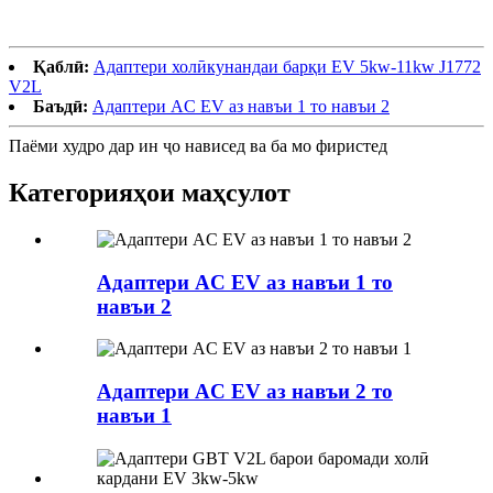
Қаблӣ:
Адаптери холӣкунандаи барқи EV 5kw-11kw J1772
V2L
Баъдӣ:
Адаптери AC EV аз навъи 1 то навъи 2
Паёми худро дар ин ҷо нависед ва ба мо фиристед
Категорияҳои маҳсулот
Адаптери AC EV аз навъи 1 то
навъи 2
Адаптери AC EV аз навъи 2 то
навъи 1