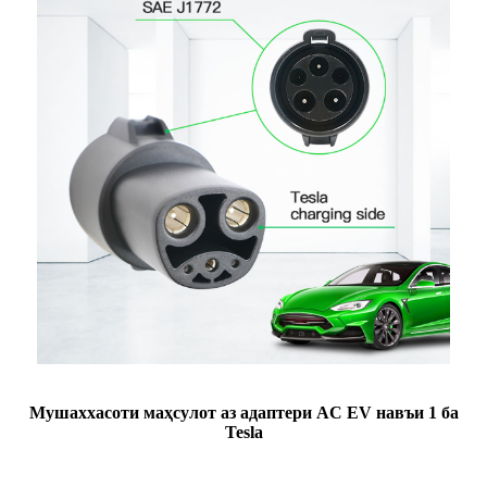
Мушаххасоти маҳсулот аз адаптери AC EV навъи 1 ба
Tesla