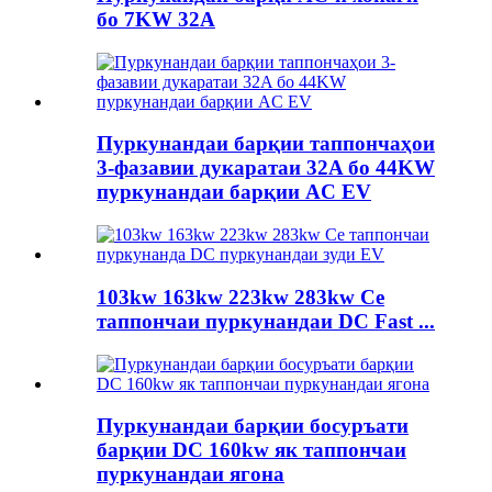
бо 7KW 32A
Пуркунандаи барқии таппончаҳои
3-фазавии дукаратаи 32A бо 44KW
пуркунандаи барқии AC EV
103kw 163kw 223kw 283kw Се
таппончаи пуркунандаи DC Fast ...
Пуркунандаи барқии босуръати
барқии DC 160kw як таппончаи
пуркунандаи ягона