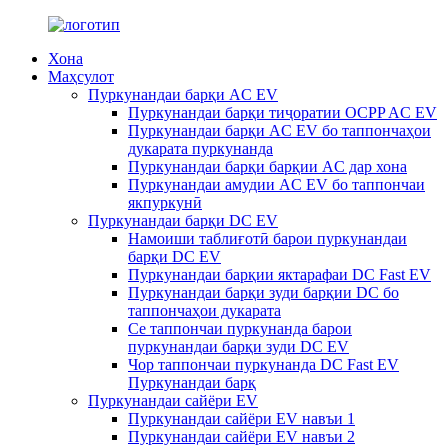
Хона
Маҳсулот
Пуркунандаи барқи AC EV
Пуркунандаи барқи тиҷоратии OCPP AC EV
Пуркунандаи барқи AC EV бо таппончаҳои
дукарата пуркунанда
Пуркунандаи барқи барқии AC дар хона
Пуркунандаи амудии AC EV бо таппончаи
якпуркунӣ
Пуркунандаи барқи DC EV
Намоиши таблиғотӣ барои пуркунандаи
барқи DC EV
Пуркунандаи барқии яктарафаи DC Fast EV
Пуркунандаи барқи зуди барқии DC бо
таппончаҳои дукарата
Се таппончаи пуркунанда барои
пуркунандаи барқи зуди DC EV
Чор таппончаи пуркунанда DC Fast EV
Пуркунандаи барқ
Пуркунандаи сайёри EV
Пуркунандаи сайёри EV навъи 1
Пуркунандаи сайёри EV навъи 2