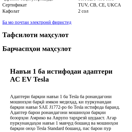
Сертификат
TUV, CB, CE, UKCA
Кафолат
2 сол
Ба мо почтаи электронӣ фиристед
Тафсилоти маҳсулот
Барчаспҳои маҳсулот
Навъи 1 ба истифодаи адаптери
AC EV Tesla
Адаптери барқии навъи 1 ба Tesla ба ронандагони
мошинҳои барқӣ имкон медиҳад, ки пуркунандаи
барқии навъи SAE J1772-ро бо Tesla истифода баранд.
Адаптер барои ронандагони мошинҳои барқии
бозорҳои Амрико ва Аврупо тарҳрезӣ шудааст. Агар
пуркунандаҳои навъи 1 мавҷуд бошанд ва мошинҳои
барқии онҳо Tesla Standard бошанд, пас барои пур