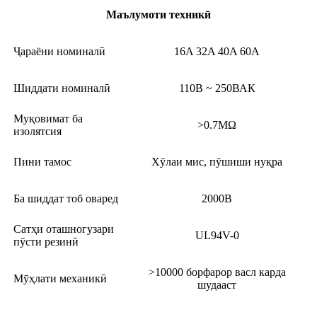
Маълумоти техникӣ
Ҷараёни номиналӣ
16A 32A 40A 60A
Шиддати номиналӣ
110В ~ 250ВАК
Муқовимат ба
>0.7MΩ
изолятсия
Пини тамос
Хӯлаи мис, пӯшиши нуқра
Ба шиддат тоб оваред
2000В
Сатҳи оташногузари
UL94V-0
пӯсти резинӣ
>10000 борфарор васл карда
Мӯҳлати механикӣ
шудааст