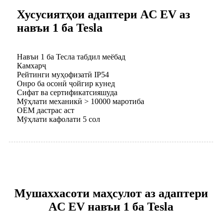
Хусусиятҳои адаптери AC EV аз
навъи 1 ба Tesla
Навъи 1 ба Тесла табдил меёбад
Камхарҷ
Рейтинги муҳофизатӣ IP54
Онро ба осонӣ ҷойгир кунед
Сифат ва сертификатсияшуда
Мӯҳлати механикӣ > 10000 маротиба
OEM дастрас аст
Мӯҳлати кафолати 5 сол
Мушаххасоти маҳсулот аз адаптери
AC EV навъи 1 ба Tesla