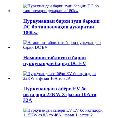
Пуркунандаи барқи зуди барқии
DC бо таппончаҳои дукаратаи
180kw
Намоиши таблиғотӣ барои
пуркунандаи барқи DC EV
Пуркунандаи сайёри EV бо
иқтидори 22KW 3-фазаи 10A то
32A