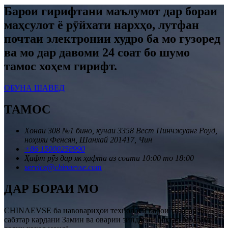
Барои гирифтани маълумот дар бораи
маҳсулот ё рӯйхати нархҳо, лутфан
почтаи электронии худро ба мо гузоред
ва мо дар давоми 24 соат бо шумо
тамос хоҳем гирифт.
ОБУНА ШАВЕД
ТАМОС
Хонаи 308 №1 бино, кӯчаи 3358 Вест Пинчжуанг Роуд,
ноҳияи Фенсян, Шанхай 201417, Чин
+86 15000258990
Ҳафт рӯз дар як ҳафта аз соати 10:00 то 18:00
service@chinaevse.com
ДАР БОРАИ МО
CHINAEVSE ба навовариҳои технологӣ барои тозатар ва
сабзтар кардани Замин ва оварии зиндагии беҳтар ба одамон