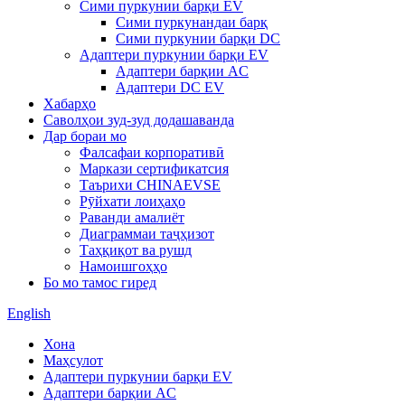
Сими пуркунии барқи EV
Сими пуркунандаи барқ
Сими пуркунии барқи DC
Адаптери пуркунии барқи EV
Адаптери барқии AC
Адаптери DC EV
Хабарҳо
Саволҳои зуд-зуд додашаванда
Дар бораи мо
Фалсафаи корпоративӣ
Маркази сертификатсия
Таърихи CHINAEVSE
Рӯйхати лоиҳаҳо
Раванди амалиёт
Диаграммаи таҷҳизот
Таҳқиқот ва рушд
Намоишгоҳҳо
Бо мо тамос гиред
English
Хона
Маҳсулот
Адаптери пуркунии барқи EV
Адаптери барқии AC