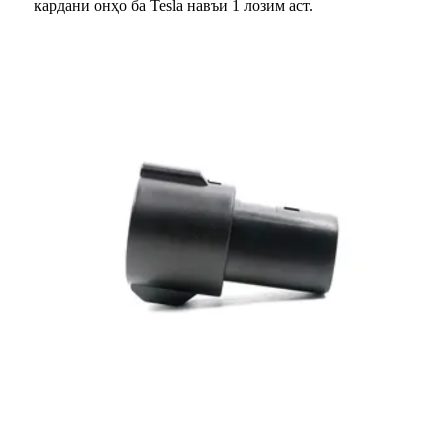
кардани онҳо ба Tesla навъи 1 лозим аст.