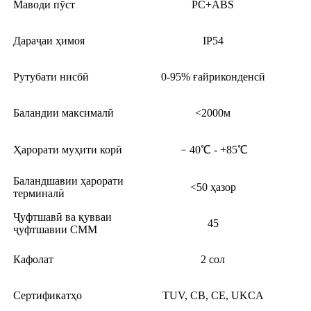
Маводи пӯст
PC+ABS
Дараҷаи ҳимоя
IP54
Рутубати нисбӣ
0-95% ғайриконденсӣ
Баландии максималӣ
<2000м
Ҳарорати муҳити корӣ
﹣40℃ - +85℃
Баландшавии ҳарорати
<50 ҳазор
терминалӣ
Ҷуфтшавӣ ва қувваи
45
ҷуфтшавии СММ
Кафолат
2 сол
Сертификатҳо
TUV, CB, CE, UKCA