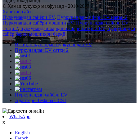
содиқ хоҳад монд!
© Ҳамаи ҳуқуқҳо маҳфузанд - 2010-2023
Харитаи сайт
Пуркунандаи сайёри EV
,
Пуркунандаи сайёри EV навъи 2
,
Пуркунандаи сайёри мошини EV
,
Пуркунандаи сайёри EV
сатҳи 2
,
пуркунандаи барқии сайёри сатҳи 2 EV
,
пуркунандаи
сайёр барои мошинҳои барқӣ
,
Истеҳсолкунандаи пуркунандаи EV
Пуркунандаи EV сатҳи 2
Пуркунандаи сайёри EV
Адаптери Tesla ба CCS1
WhatsApp
x
English
French