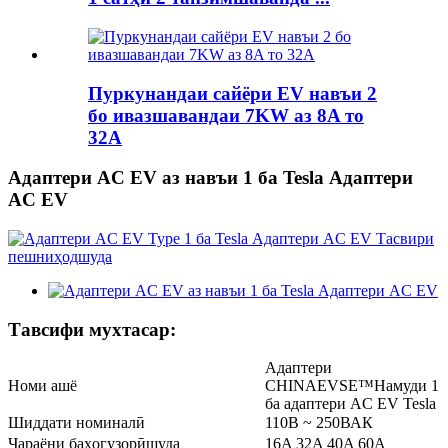
Пуркунандаи сайёри EV навъи 2
бо ивазшавандаи 7KW аз 8A то
32A
Адаптери AC EV аз навъи 1 ба Tesla Адаптери
AC EV
Тавсифи мухтасар:
Адаптери
Номи ашё
CHINAEVSE™️Намуди 1
ба адаптери AC EV Tesla
Шиддати номиналӣ
110В ~ 250ВАК
Ҷараёни баҳогузорӣшуда
16A 32A 40A 60A