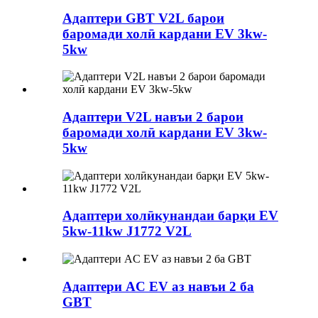
Адаптери GBT V2L барои
баромади холӣ кардани EV 3kw-
5kw
Адаптери V2L навъи 2 барои
баромади холӣ кардани EV 3kw-
5kw
Адаптери холӣкунандаи барқи EV
5kw-11kw J1772 V2L
Адаптери AC EV аз навъи 2 ба
GBT