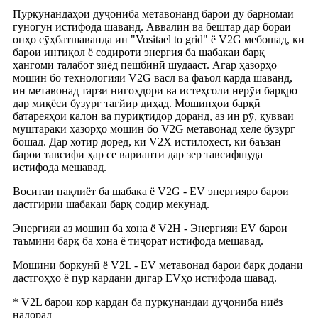
Пуркунандаҳои дуҷониба метавонанд барои ду барномаи
гуногун истифода шаванд. Аввалин ва бештар дар бораи
онҳо сӯҳбатшаванда ин "Vositael to grid" ё V2G мебошад, ки
барои интиқол ё содироти энергия ба шабакаи барқ ​​​​
ҳангоми талабот зиёд пешбинӣ шудааст. Агар ҳазорҳо
мошин бо технологияи V2G васл ва фаъол карда шаванд,
ин метавонад тарзи нигоҳдорӣ ва истеҳсоли нерӯи барқро
дар миқёси бузург тағйир диҳад. Мошинҳои барқӣ
батареяҳои калон ва пуриқтидор доранд, аз ин рӯ, қувваи
муштараки ҳазорҳо мошин бо V2G метавонад хеле бузург
бошад. Дар хотир доред, ки V2X истилоҳест, ки баъзан
барои тавсифи ҳар се варианти дар зер тавсифшуда
истифода мешавад.
Воситаи нақлиёт ба шабака ё V2G - EV энергияро барои
дастгирии шабакаи барқ ​​​​содир мекунад.
Энергияи аз мошин ба хона ё V2H - Энергияи EV барои
таъмини барқ ​​ба хона ё тиҷорат истифода мешавад.
Мошини боркунӣ ё V2L - EV метавонад барои барқ ​​додани
дастгоҳҳо ё пур кардани дигар EVҳо истифода шавад.
* V2L барои кор кардан ба пуркунандаи дуҷониба ниёз
надорад