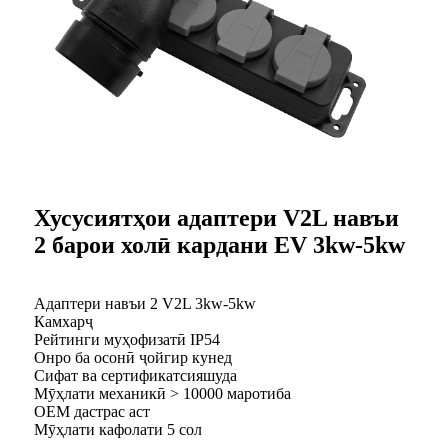
Хусусиятҳои адаптери V2L навъи
2 барои холӣ кардани EV 3kw-5kw
Адаптери навъи 2 V2L 3kw-5kw
Камхарҷ
Рейтинги муҳофизатӣ IP54
Онро ба осонӣ ҷойгир кунед
Сифат ва сертификатсияшуда
Мӯҳлати механикӣ > 10000 маротиба
OEM дастрас аст
Мӯҳлати кафолати 5 сол