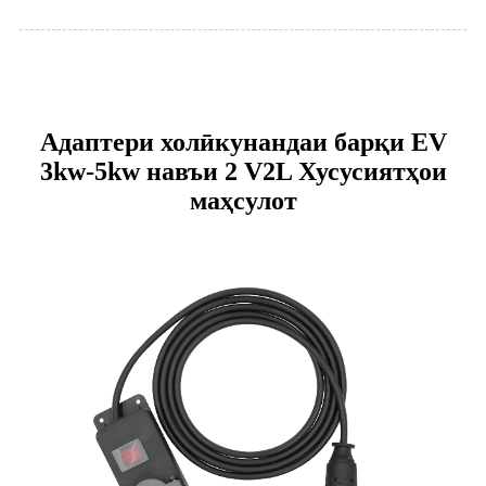
Адаптери холӣкунандаи барқи EV
3kw-5kw навъи 2 V2L Хусусиятҳои
маҳсулот