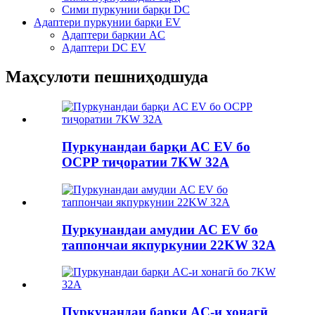
Сими пуркунии барқи DC
Адаптери пуркунии барқи EV
Адаптери барқии AC
Адаптери DC EV
Маҳсулоти пешниҳодшуда
Пуркунандаи барқи AC EV бо
OCPP тиҷоратии 7KW 32A
Пуркунандаи амудии AC EV бо
таппончаи якпуркунии 22KW 32A
Пуркунандаи барқи AC-и хонагӣ