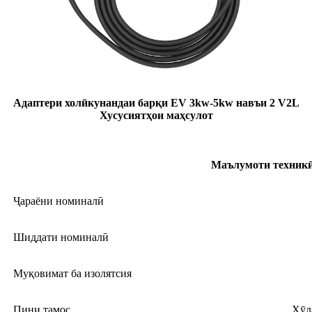
Адаптери холӣкунандаи барқи EV 3kw-5kw навъи 2 V2L
Хусусиятҳои маҳсулот
Маълумоти техник
Ҷараёни номиналӣ
Шиддати номиналӣ
Муқовимат ба изолятсия
Пини тамос
Хӯл