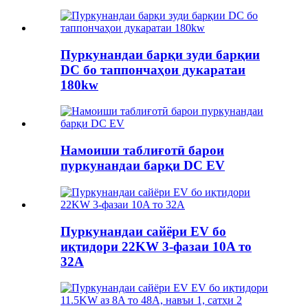
Пуркунандаи барқи зуди барқии
DC бо таппончаҳои дукаратаи
180kw
Намоиши таблиғотӣ барои
пуркунандаи барқи DC EV
Пуркунандаи сайёри EV бо
иқтидори 22KW 3-фазаи 10A то
32A