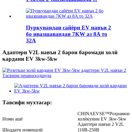
Пуркунандаи сайёри EV навъи 2
бо ивазшавандаи 7KW аз 8A то
32A
Адаптери V2L навъи 2 барои баромади холӣ
кардани EV 3kw-5kw
Тавсифи мухтасар:
CHINAEVSE™️Роҳнамои
Номи ашё
холӣкунии EV 3kw-5kw
Адаптери навъи 2 V2L
Шиддати номиналӣ
110В-250В