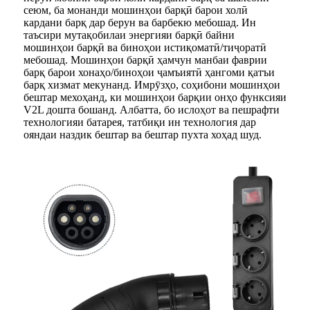
сеюм, ба монанди мошинҳои барқӣ барои холӣ
кардани барқ ​​дар берун ва барбекю мебошад. Ин
таъсири мутақобилаи энергияи барқӣ байни
мошинҳои барқӣ ва биноҳои истиқоматӣ/тиҷоратӣ
мебошад. Мошинҳои барқӣ ҳамчун манбаи фаврии
барқ ​​барои хонаҳо/биноҳои ҷамъиятӣ ҳангоми қатъи
барқ ​​хизмат мекунанд. Имрӯзҳо, соҳибони мошинҳои
бештар мехоҳанд, ки мошинҳои барқии онҳо функсияи
V2L дошта бошанд. Албатта, бо ислоҳот ва пешрафти
технологияи батарея, татбиқи ин технология дар
ояндаи наздик бештар ва бештар пухта хоҳад шуд.