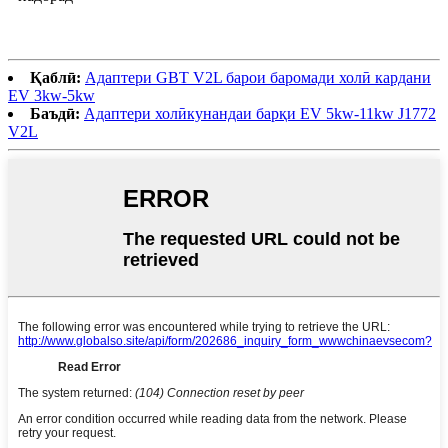
Қаблӣ:
Адаптери GBT V2L барои баромади холӣ кардани
EV 3kw-5kw
Баъдӣ:
Адаптери холӣкунандаи барқи EV 5kw-11kw J1772
V2L