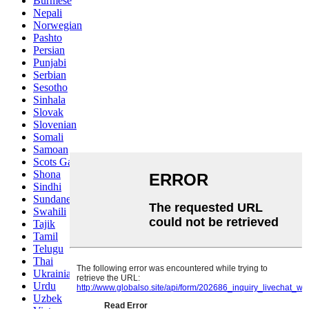
Burmese
Nepali
Norwegian
Pashto
Persian
Punjabi
Serbian
Sesotho
Sinhala
Slovak
Slovenian
Somali
Samoan
Scots Gaelic
Shona
Sindhi
Sundanese
Swahili
Tajik
Tamil
Telugu
Thai
Ukrainian
Urdu
Uzbek