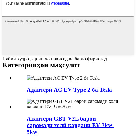
Паёми худро дар ин ҷо нависед ва ба мо фиристед
Категорияҳои маҳсулот
Адаптери AC EV Type 2 ба Tesla
Адаптери GBT V2L барои
баромади холӣ кардани EV 3kw-
5kw