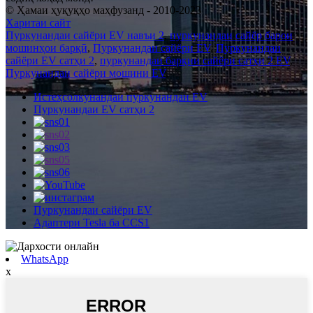
© Ҳамаи ҳуқуқҳо маҳфузанд - 2010-2023
Харитаи сайт
Пуркунандаи сайёри EV навъи 2
,
пуркунандаи сайёр барои
мошинҳои барқӣ
,
Пуркунандаи сайёри EV
,
Пуркунандаи
сайёри EV сатҳи 2
,
пуркунандаи барқии сайёри сатҳи 2 EV
,
Пуркунандаи сайёри мошини EV
,
Истеҳсолкунандаи пуркунандаи EV
Пуркунандаи EV сатҳи 2
Пуркунандаи сайёри EV
Адаптери Tesla ба CCS1
WhatsApp
x