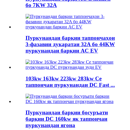
бо 7KW 32A
Пуркунандаи барқии таппончаҳои
3-фазавии дукаратаи 32A бо 44KW
пуркунандаи барқии AC EV
103kw 163kw 223kw 283kw Се
таппончаи пуркунандаи DC Fast ...
Пуркунандаи барқии босуръати
барқии DC 160kw як таппончаи
пуркунандаи ягона