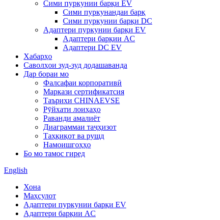
Сими пуркунии барқи EV
Сими пуркунандаи барқ
Сими пуркунии барқи DC
Адаптери пуркунии барқи EV
Адаптери барқии AC
Адаптери DC EV
Хабарҳо
Саволҳои зуд-зуд додашаванда
Дар бораи мо
Фалсафаи корпоративӣ
Маркази сертификатсия
Таърихи CHINAEVSE
Рӯйхати лоиҳаҳо
Раванди амалиёт
Диаграммаи таҷҳизот
Таҳқиқот ва рушд
Намоишгоҳҳо
Бо мо тамос гиред
English
Хона
Маҳсулот
Адаптери пуркунии барқи EV
Адаптери барқии AC