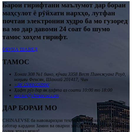
Барои гирифтани маълумот дар бораи
маҳсулот ё рӯйхати нархҳо, лутфан
почтаи электронии худро ба мо гузоред
ва мо дар давоми 24 соат бо шумо
тамос хоҳем гирифт.
ОБУНА ШАВЕД
ТАМОС
Хонаи 308 №1 бино, кӯчаи 3358 Вест Пинчжуанг Роуд,
ноҳияи Фенсян, Шанхай 201417, Чин
+86 15000258990
Ҳафт рӯз дар як ҳафта аз соати 10:00 то 18:00
service@chinaevse.com
ДАР БОРАИ МО
CHINAEVSE ба навовариҳои технологӣ барои тозатар ва
сабзтар кардани Замин ва оварии зиндагии беҳтар ба одамон
содиқ хоҳад монд!