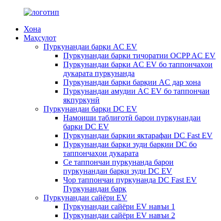
Хона
Маҳсулот
Пуркунандаи барқи AC EV
Пуркунандаи барқи тиҷоратии OCPP AC EV
Пуркунандаи барқи AC EV бо таппончаҳои
дукарата пуркунанда
Пуркунандаи барқи барқии AC дар хона
Пуркунандаи амудии AC EV бо таппончаи
якпуркунӣ
Пуркунандаи барқи DC EV
Намоиши таблиғотӣ барои пуркунандаи
барқи DC EV
Пуркунандаи барқии яктарафаи DC Fast EV
Пуркунандаи барқи зуди барқии DC бо
таппончаҳои дукарата
Се таппончаи пуркунанда барои
пуркунандаи барқи зуди DC EV
Чор таппончаи пуркунанда DC Fast EV
Пуркунандаи барқ
Пуркунандаи сайёри EV
Пуркунандаи сайёри EV навъи 1
Пуркунандаи сайёри EV навъи 2