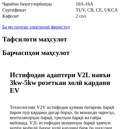
Ҷараёни баҳогузорӣшуда
10A-16A
Сертификат
TUV, CB, CE, UKCA
Кафолат
2 сол
Ба мо почтаи электронӣ фиристед
Тафсилоти маҳсулот
Барчаспҳои маҳсулот
Истифодаи адаптери V2L навъи
3kw-5kw розеткаи холӣ кардани
EV
Технологияи V2V истифодаи қувваи батареяи барқӣ
барои пур кардани дигар борҳо, ба монанди чароғҳо,
вентиляторҳои барқӣ, грилҳои барқӣ ва ғайра
мебошад. V2L истифодаи мошинҳои барқӣ ҳамчун
нерӯи мобилӣ барои холӣ кардани барқ ​​ба шахсони