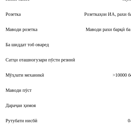
Розетка
Розеткаҳои ИА, рахи б
Маводи розетка
Маводи рахи барқӣ ба
Ба шиддат тоб оваред
Сатҳи оташногузари пӯсти резинӣ
Мӯҳлати механикӣ
>10000 б
Маводи пӯст
Дараҷаи ҳимоя
Рутубати нисбӣ
0