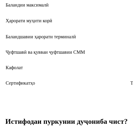
Баландии максималӣ
Ҳарорати муҳити корӣ
Баландшавии ҳарорати терминалӣ
Ҷуфтшавӣ ва қувваи ҷуфтшавии СММ
Кафолат
Сертификатҳо
T
Истифодаи пуркунии дуҷониба чист?