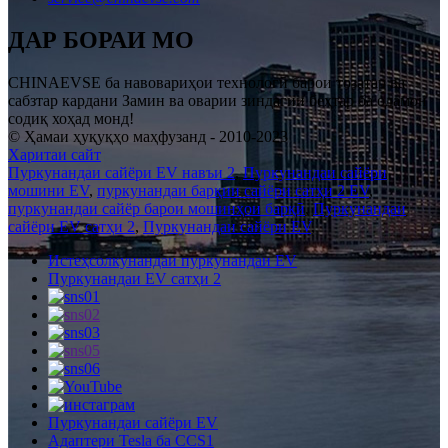
ДАР БОРАИ МО
CHINAEVSE ба навовариҳои технологӣ барои тозатар ва
сабзтар кардани Замин ва оварии зиндагии беҳтар ба одамон
содиқ хоҳад монд!
© Ҳамаи ҳуқуқҳо маҳфузанд - 2010-2023
Харитаи сайт
Пуркунандаи сайёри EV навъи 2
,
Пуркунандаи сайёри
мошини EV
,
пуркунандаи барқии сайёри сатҳи 2 EV
,
пуркунандаи сайёр барои мошинҳои барқӣ
,
Пуркунандаи
сайёри EV сатҳи 2
,
Пуркунандаи сайёри EV
,
Истеҳсолкунандаи пуркунандаи EV
Пуркунандаи EV сатҳи 2
Пуркунандаи сайёри EV
Адаптери Tesla ба CCS1