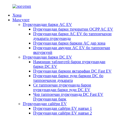
Хона
Маҳсулот
Пуркунандаи барқи AC EV
Пуркунандаи барқи тиҷоратии OCPP AC EV
Пуркунандаи барқи AC EV бо таппончаҳои
дукарата пуркунанда
Пуркунандаи барқи барқии AC дар хона
Пуркунандаи амудии AC EV бо таппончаи
якпуркунӣ
Пуркунандаи барқи DC EV
Намоиши таблиғотӣ барои пуркунандаи
барқи DC EV
Пуркунандаи барқии яктарафаи DC Fast EV
Пуркунандаи барқи зуди барқии DC бо
таппончаҳои дукарата
Се таппончаи пуркунанда барои
пуркунандаи барқи зуди DC EV
Чор таппончаи пуркунанда DC Fast EV
Пуркунандаи барқ
Пуркунандаи сайёри EV
Пуркунандаи сайёри EV навъи 1
Пуркунандаи сайёри EV навъи 2