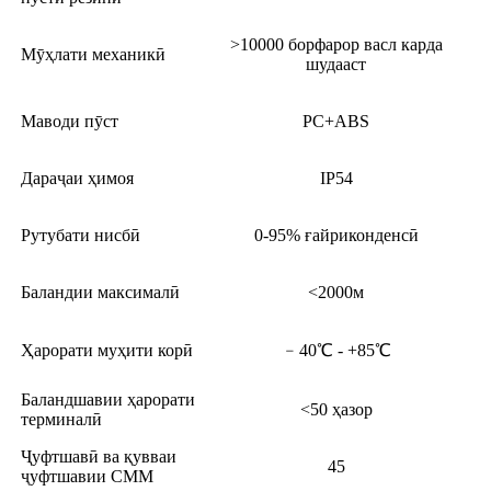
>10000 борфарор васл карда
Мӯҳлати механикӣ
шудааст
Маводи пӯст
PC+ABS
Дараҷаи ҳимоя
IP54
Рутубати нисбӣ
0-95% ғайриконденсӣ
Баландии максималӣ
<2000м
Ҳарорати муҳити корӣ
﹣40℃ - +85℃
Баландшавии ҳарорати
<50 ҳазор
терминалӣ
Ҷуфтшавӣ ва қувваи
45
ҷуфтшавии СММ