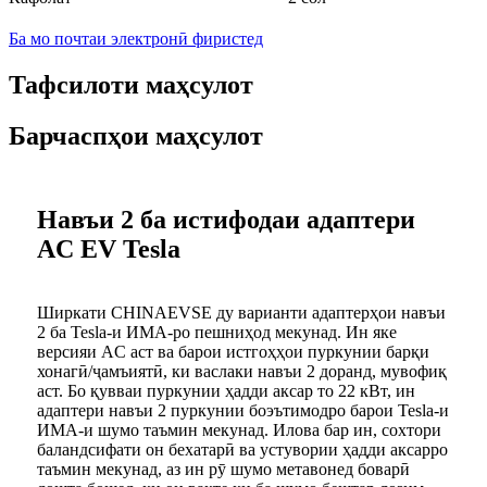
Ба мо почтаи электронӣ фиристед
Тафсилоти маҳсулот
Барчаспҳои маҳсулот
Навъи 2 ба истифодаи адаптери
AC EV Tesla
Ширкати CHINAEVSE ду варианти адаптерҳои навъи
2 ба Tesla-и ИМА-ро пешниҳод мекунад. Ин яке
версияи AC аст ва барои истгоҳҳои пуркунии барқи
хонагӣ/ҷамъиятӣ, ки васлаки навъи 2 доранд, мувофиқ
аст. Бо қувваи пуркунии ҳадди аксар то 22 кВт, ин
адаптери навъи 2 пуркунии боэътимодро барои Tesla-и
ИМА-и шумо таъмин мекунад. Илова бар ин, сохтори
баландсифати он бехатарӣ ва устувории ҳадди аксарро
таъмин мекунад, аз ин рӯ шумо метавонед боварӣ