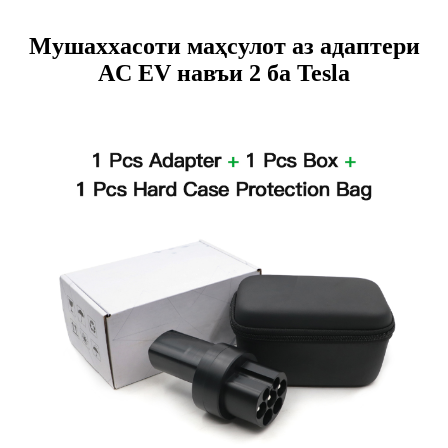
Мушаххасоти маҳсулот аз адаптери
AC EV навъи 2 ба Tesla