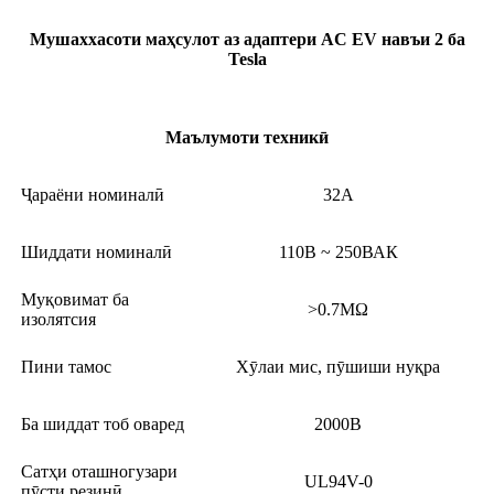
Мушаххасоти маҳсулот аз адаптери AC EV навъи 2 ба
Tesla
Маълумоти техникӣ
Ҷараёни номиналӣ
32A
Шиддати номиналӣ
110В ~ 250ВАК
Муқовимат ба
>0.7MΩ
изолятсия
Пини тамос
Хӯлаи мис, пӯшиши нуқра
Ба шиддат тоб оваред
2000В
Сатҳи оташногузари
UL94V-0
пӯсти резинӣ