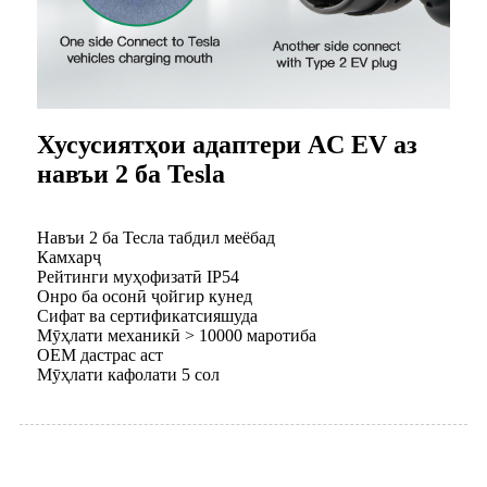
Хусусиятҳои адаптери AC EV аз
навъи 2 ба Tesla
Навъи 2 ба Тесла табдил меёбад
Камхарҷ
Рейтинги муҳофизатӣ IP54
Онро ба осонӣ ҷойгир кунед
Сифат ва сертификатсияшуда
Мӯҳлати механикӣ > 10000 маротиба
OEM дастрас аст
Мӯҳлати кафолати 5 сол