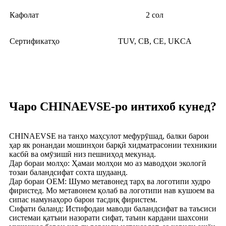
Кафолат
2 сол
Сертификатҳо
TUV, CB, CE, UKCA
Чаро CHINAEVSE-ро интихоб кунед?
CHINAEVSE на танҳо маҳсулот мефурӯшад, балки барои
ҳар як ронандаи мошинҳои барқӣ хидматрасонии техникии
касбӣ ва омӯзишӣ низ пешниҳод мекунад.
Дар бораи молҳо: Ҳамаи молҳои мо аз маводҳои экологӣ
тозаи баландсифат сохта шудаанд.
Дар бораи OEM: Шумо метавонед тарҳ ва логотипи худро
фиристед. Мо метавонем қолаб ва логотипи нав кушоем ва
сипас намунаҳоро барои тасдиқ фиристем.
Сифати баланд: Истифодаи маводи баландсифат ва таъсиси
системаи қатъии назорати сифат, таъин кардани шахсони