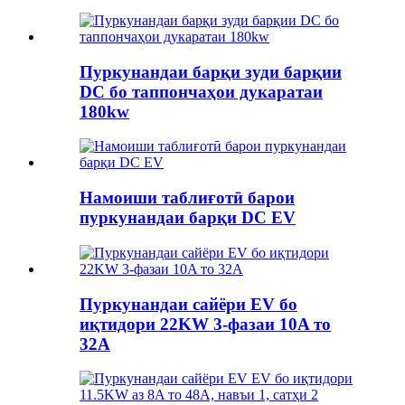
Пуркунандаи барқи зуди барқии
DC бо таппончаҳои дукаратаи
180kw
Намоиши таблиғотӣ барои
пуркунандаи барқи DC EV
Пуркунандаи сайёри EV бо
иқтидори 22KW 3-фазаи 10A то
32A