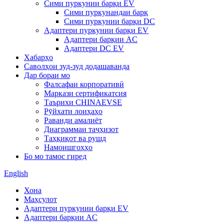
Сими пуркунии барқи EV
Сими пуркунандаи барқ
Сими пуркунии барқи DC
Адаптери пуркунии барқи EV
Адаптери барқии AC
Адаптери DC EV
Хабарҳо
Саволҳои зуд-зуд додашаванда
Дар бораи мо
Фалсафаи корпоративӣ
Маркази сертификатсия
Таърихи CHINAEVSE
Рӯйхати лоиҳаҳо
Раванди амалиёт
Диаграммаи таҷҳизот
Таҳқиқот ва рушд
Намоишгоҳҳо
Бо мо тамос гиред
English
Хона
Маҳсулот
Адаптери пуркунии барқи EV
Адаптери барқии AC