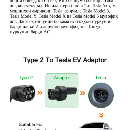
дошта бошед, ки он вақте ки ба шумо бештар лозим
аст, кор мекунад. Ин адаптери навъи 2-и Tesla бо ҳама
мошинҳои амрикоии Tesla, аз ҷумла Tesla Model 3,
Tesla Model Y, Tesla Model X ва Tesla Model S мувофиқ
аст. Дастгоҳ инчунин бо ҳама истгоҳҳои пуркунии
барқи навъи 2-и аврупоӣ мувофиқ аст. Танҳо
пуркунии барқи AC!