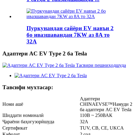
Пуркунандаи сайёри EV навъи 2
бо ивазшавандаи 7KW аз 8A то
32A
Адаптери AC EV Type 2 ба Tesla
Тавсифи мухтасар:
Адаптери
Номи ашё
CHINAEVSE™️Намуди 2
ба адаптери AC EV Tesla
Шиддати номиналӣ
110В ~ 250ВАК
Ҷараёни баҳогузорӣшуда
32A
Сертификат
TUV, CB, CE, UKCA
Кафолат
2 сол