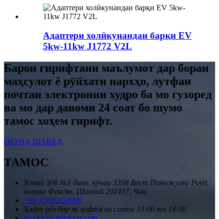
Адаптери холӣкунандаи барқи EV
5kw-11kw J1772 V2L
Барои гирифтани маълумот дар бораи
маҳсулот ё рӯйхати нархҳо, лутфан
почтаи электронии худро ба мо гузоред
ва мо дар давоми 24 соат бо шумо
тамос хоҳем гирифт.
ОБУНА ШАВЕД
ТАМОС
Хонаи 308 №1 бино, кӯчаи 3358 Вест Пинчжуанг Роуд,
ноҳияи Фенсян, Шанхай 201417, Чин
+86 15000258990
Ҳафт рӯз дар як ҳафта аз соати 10:00 то 18:00
service@chinaevse.com