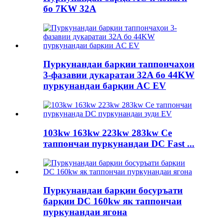
бо 7KW 32A
Пуркунандаи барқии таппончаҳои
3-фазавии дукаратаи 32A бо 44KW
пуркунандаи барқии AC EV
103kw 163kw 223kw 283kw Се
таппончаи пуркунандаи DC Fast ...
Пуркунандаи барқии босуръати
барқии DC 160kw як таппончаи
пуркунандаи ягона