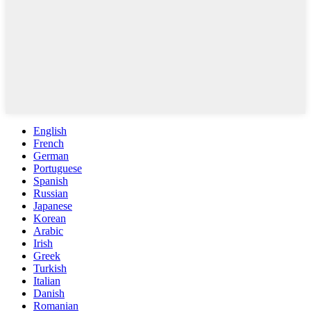
English
French
German
Portuguese
Spanish
Russian
Japanese
Korean
Arabic
Irish
Greek
Turkish
Italian
Danish
Romanian