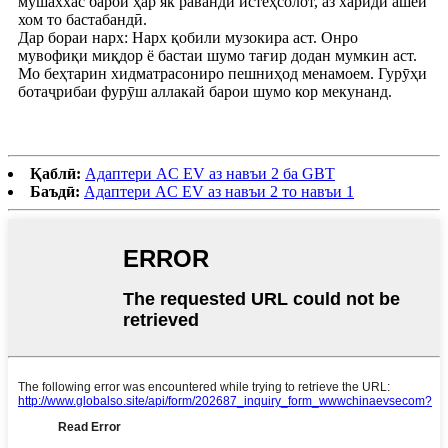
мушаххас барои ҳар як раванди истеҳсолот, аз хариди ашёи
хом то бастабандӣ.
Дар бораи нарх: Нарх қобили музокира аст. Онро
мувофиқи миқдор ё бастаи шумо тағир додан мумкин аст.
Мо беҳтарин хидматрасониро пешниҳод менамоем. Гурӯҳи
ботаҷрибаи фурӯш аллакай барои шумо кор мекунанд.
Қаблӣ:
Адаптери AC EV аз навъи 2 ба GBT
Баъдӣ:
Адаптери AC EV аз навъи 2 то навъи 1