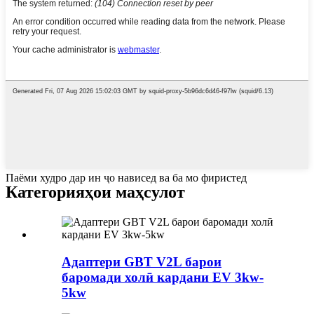
Паёми худро дар ин ҷо нависед ва ба мо фиристед
Категорияҳои маҳсулот
Адаптери GBT V2L барои
баромади холӣ кардани EV 3kw-
5kw