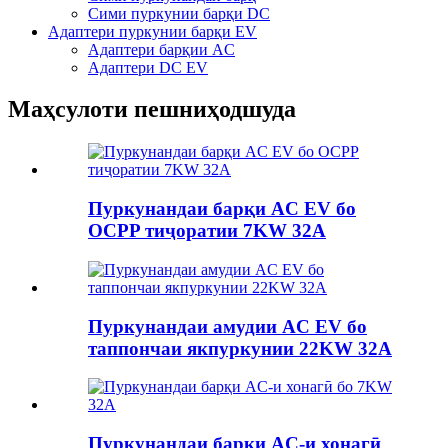
Сими пуркунии барқи DC
Адаптери пуркунии барқи EV
Адаптери барқии AC
Адаптери DC EV
Маҳсулоти пешниҳодшуда
Пуркунандаи барқи AC EV бо
OCPP тиҷоратии 7KW 32A
Пуркунандаи амудии AC EV бо
таппончаи якпуркунии 22KW 32A
Пуркунандаи барқи AC-и хонагӣ